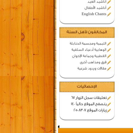
اناشيد العيد
أناشيد الأطفال
English Chants
المخالفون لأهل السنة
التيمية ومجسمة الحنابلة
الوهابية أدعياء السلفية
القطبية وجماعة الإخوان
فرق ومذاهب أخرى
مقالات وردود شرعية
الإحصائيات
تعليقات سجل الزوار 67
يتصفح الموقع حالياً 140
زيارات الموقع 2508307