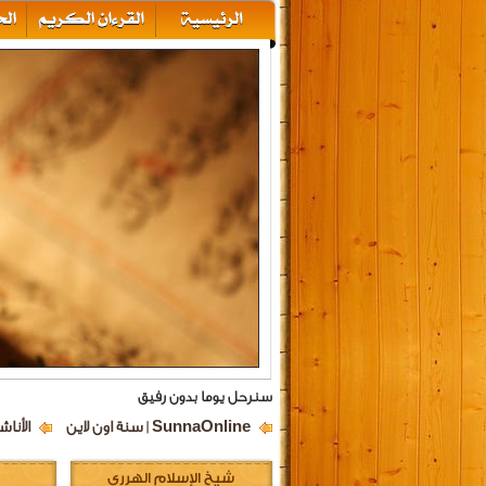
سنرحل يوما بدون رفيق
SunnaOnline | سنة اون لاين
الأناش
شيخ الإسلام الهرري