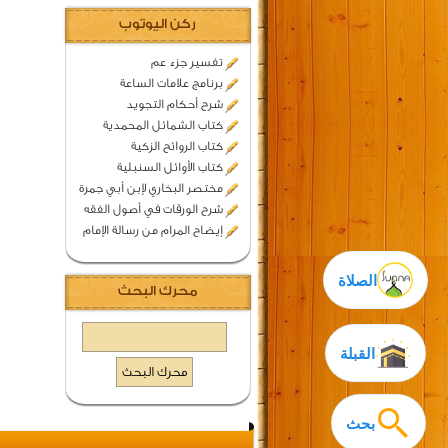
ركن اليوتوب
تفسير جزء عم
برنامج علامات الساعة
شرح أحكام التجويد
كتاب الشمائل المحمدية
كتاب الروائح الزكية
كتاب الأوائل السنبلية
مختصر البخاري لإبن أبي جمرة
شرح الورقات في أصول الفقه
إيضاح المرام من رسالة الإمام
الصلاة
محرك البحث
القبلة
بحث