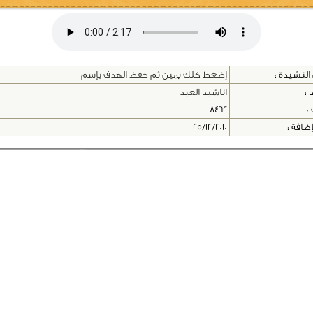
النشيدة :
إضغط كلك يمين ثم حفظ الهدف بإسم
 :
اناشيد العيد
 :
8462
إضافة :
25/12/2010