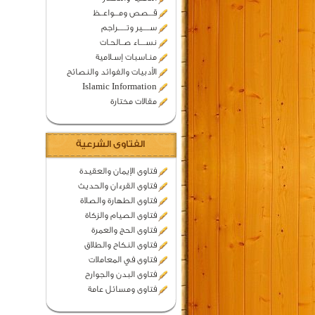
قـــصص ومـــواعــظ
ســـــير وتــــــراجم
نســــاء صــالحـات
منـاسبات إسـلامية
الأدبيات والفوائد والنصائح
Islamic Information
مقالات مختارة
الفتاوى الشرعية
فتاوى الإيمان والعقيدة
فتاوى القرءان والحديث
فتاوى الطهارة والصلاة
فتاوى الصيام والزكاة
فتاوى الحج والعمرة
فتاوى النكاح والطلاق
فتاوى في المعاملات
فتاوى البدن والجوارح
فتاوى ومسائل عامة