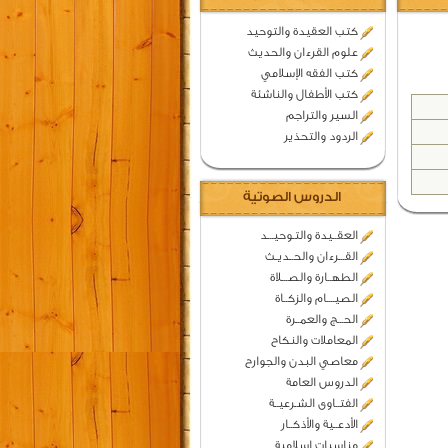
كتب العقيدة والتوحيد
علوم القرءان والحديث
كتب الفقه الإسلامي
كتب الأطفال والناشئة
السير والتراجم
الردود والتحذير
الدروس الصوتية
العقــيدة والتـوحيـــد
القـــرءان والحــديـث
الطهــارة والصـــلاة
الصيــــام والزكــاة
الحـــج والعمــرة
المعاملات والنكاح
معاصي البدن والجوارح
الدروس العامة
الفتــاوى الشـرعيــة
الأدعــية والأذكــار
مناسبات اسلامية