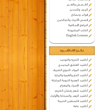
القــصـص والعـــبر
الردود والتحذير
فوائد ونصائح
قصص الأنبياء والصالحين
البرامج الإسـلامية
الكتب المشروحة
English Lessons
ركــن الانـاشــــيد
أناشيد التنزيه والتوحيد
أناشيد العشق المحمدي
أناشيد المولد النبوي الشريف
أناشيد الحج والعمرة والزيارة
أناشيد الهجرة النبوية المباركة
أناشيد الإسراء والمعراج
أناشيد شهر رمضان الكريم
أناشيد الزهد والصحابة والأولياء
أناشيد فلسطين الحبيبة
أناشيد عامة