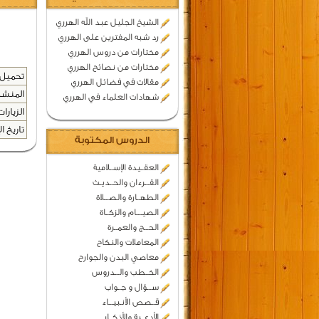
الشيخ الجليل عبد الله الهرري
رد شبه المفترين على الهرري
مختارات من دروس الهرري
مختارات من نصائح الهرري
تحميل 
مقالات في فضائل الهرري
المنشد
شهادات العلماء في الهرري
الزيارات
تاريخ ال
الدروس المكتوبة
العقــيدة الإســلامية
القـــرءان والحــديـث
الطهــارة والصـــلاة
الصيــــام والزكــاة
الحـــج والعمــرة
المعاملات والنكاح
معاصي البدن والجوارح
الخــطب والـــدروس
ســـؤال و جــواب
قــصص الأنـبيـــاء
الأدعــية والأذكــار