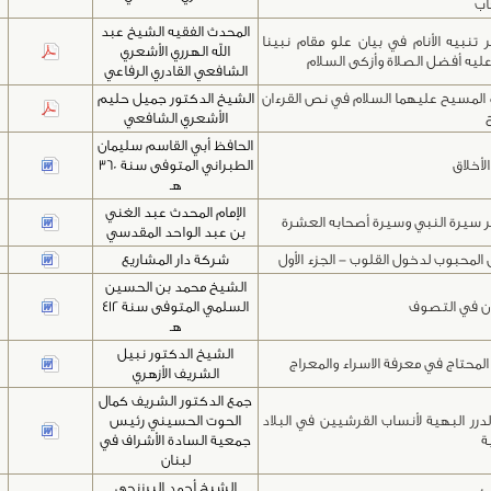
اب
المحدث الفقيه الشيخ عبد
تنبيه الأنام في بيان علو مقام نبينا
الله الهرري الأشعري
ليه أفضل الصلاة وأزكى السلام
الشافعي القادري الرفاعي
 المسيح عليهما السلام في نص القرءان
الشيخ الدكتور جميل حليم
الأشعري الشافعي
الحافظ أبي القاسم سليمان
لأخلاق
الطبراني المتوفى سنة 360
هـ
الإمام المحدث عبد الغني
سيرة النبي وسيرة أصحابه العشرة
بن عبد الواحد المقدسي
 المحبوب لدخول القلوب - الجزء الأول
شركة دار المشاريع
الشيخ محمد بن الحسين
ون في التصوف
السلمي المتوفى سنة 412
هـ
الشيخ الدكتور نبيل
لمحتاج في معرفة الاسراء والمعراج
الشريف الأزهري
جمع الدكتور الشريف كمال
لدرر البهية لأنساب القرشيين في البلاد
الحوت الحسيني رئيس
ة
جمعية السادة الأشراف في
لبنان
الشيخ أحمد البرزنجي