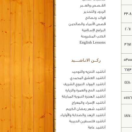
القــصـص والعـــبر
الردود والتحذير
3308
فوائد ونصائح
قصص الأنبياء والصالحين
2061
البرامج الإسـلامية
الكتب المشروحة
English Lessons
3671
5355
ركــن الانـاشــــيد
6643
أناشيد التنزيه والتوحيد
أناشيد العشق المحمدي
4480
أناشيد المولد النبوي الشريف
أناشيد الحج والعمرة والزيارة
أناشيد الهجرة النبوية المباركة
5786
أناشيد الإسراء والمعراج
أناشيد شهر رمضان الكريم
أناشيد الزهد والصحابة والأولياء
18170
أناشيد فلسطين الحبيبة
أناشيد عامة