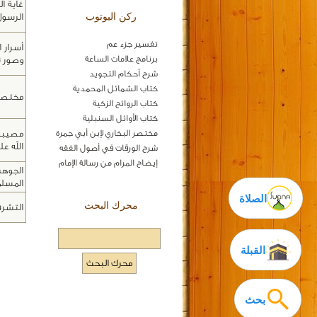
غاية ا
ركن اليوتوب
الرسول
تفسير جزء عم
أسرار ا
برنامج علامات الساعة
وصور نا
شرح أحكام التجويد
كتاب الشمائل المحمدية
مختصر 
كتاب الروائح الزكية
كتاب الأوائل السنبلية
مختصر البخاري لإبن أبي جمرة
مصيبة
الله ع
شرح الورقات في أصول الفقه
إيضاح المرام من رسالة الإمام
الجوهر
المسل
الصلاة
محرك البحث
التشرف
القبلة
بحث