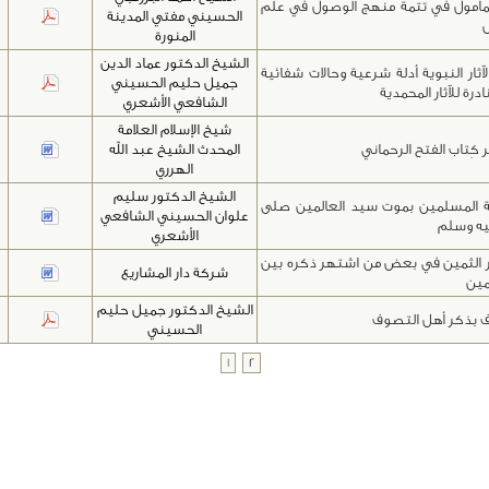
لمأمول في تتمة منهج الوصول في علم
الحسيني مفتي المدينة
المنورة
الشيخ الدكتور عماد الدين
لآثار النبوية أدلة شرعية وحالات شفائية
جميل حليم الحسيني
درة للآثار المحمدية
الشافعي الأشعري
شيخ الإسلام العلامة
كِتاب الفتح الرحماني
المحدث الشيخ عبد الله
الهرري
الشيخ الدكتور سليم
 المسلمين بموت سيد العالمين صلى
علوان الحسيني الشافعي
ليه وسلم
الأشعري
 الثمين في بعض من اشتهر ذكره بين
شركة دار المشاريع
مين
الشيخ الدكتور جميل حليم
 بذكر أهل التصوف
الحسيني
1
2