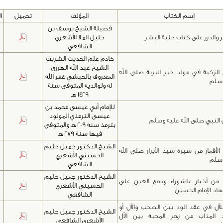
إسم الكتاب
المؤلف
تحميل
ا
فضيلة الشيخ يوسف ين
ر والدرر على كتاب حلية البشر
خليل الملا الأشعري
الشافعي
خادم علم الحديث الشريف
الشيخ عبد الله الهرري
ح الزكية في مولد خير البرية صلى الله
المعروف بالحبشي غفر الله
وسلم
له ولوالديه المتوفى سنة
1429 هـ
للإمام أبي عيسى محمد بن
عيسى الترمذي المولود
النبي صلى الله عليه وسلم
بترمذ سنة 209 هـ والمتوفى
فيها سنة 279 هـ
الشيخ الدكتور جميل حليم
الأقمار من سيرة سيد الأبرار صلى الله
الحسيني الأشعري
وسلم
الشافعي
الشيخ الدكتور جميل حليم
اء من أخبار عاشوراء ودمع العين على
الحسيني الأشعري
د الإمام الحسين
الشافعي
لآل في عقد الود بين الصحب والآل أو
الشيخ الدكتور جميل حليم
 المذاب من زهر المحبة بين الآل
الأشعري الشافعي