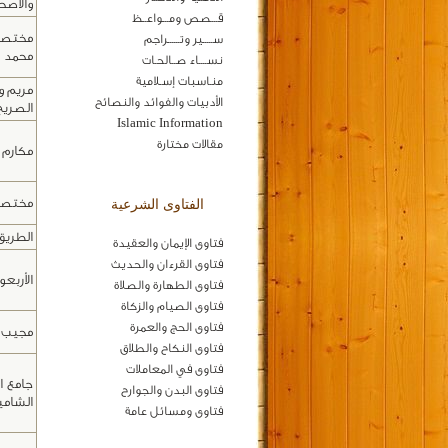
والأصح
قـــصص ومـــواعــظ
مختصر 
ســـــير وتــــــراجم
محمد ع
نســــاء صــالحـات
منـاسبات إسـلامية
مريم و
الأدبيات والفوائد والنصائح
الصريح
Islamic Information
مقالات مختارة
مكارم ا
مختصر 
الفتاوى الشرعية
الطريق
فتاوى الإيمان والعقيدة
فتاوى القرءان والحديث
الأربع
فتاوى الطهارة والصلاة
فتاوى الصيام والزكاة
فتاوى الحج والعمرة
مجيب ا
فتاوى النكاح والطلاق
فتاوى في المعاملات
جامع ا
فتاوى البدن والجوارح
الشامي
فتاوى ومسائل عامة