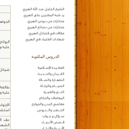
الشيخ الجليل عبد الله الهرري
رد شبه المفترين على الهرري
مختارات من دروس الهرري
الجواه
مختارات من نصائح الهرري
مقالات في فضائل الهرري
شهادات العلماء في الهرري
الروائ
عليه 
الدروس المكتوبة
العقــيدة الإســلامية
شمائل 
القـــرءان والحــديـث
الطهــارة والصـــلاة
الصيــــام والزكــاة
طالعة 
الحـــج والعمــرة
عليه 
المعاملات والنكاح
معاصي البدن والجوارح
الارتو
استشها
الخــطب والـــدروس
ســـؤال و جــواب
عقد ال
قــصص الأنـبيـــاء
الشهد
الأدعــية والأذكــار