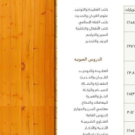
لزيارات
كتب العقيدة والتوحيد
علوم القرءان والحديث
كتب الفقه الإسلامي
2258
كتب الأطفال والناشئة
السير والتراجم
الردود والتحذير
2376
الدروس الصوتية
العقــيدة والتـوحيـــد
2308
القـــرءان والحــديـث
الطهــارة والصـــلاة
الصيــــام والزكــاة
2543
الحـــج والعمــرة
المعاملات والنكاح
معاصي البدن والجوارح
3042
الدروس العامة
الفتــاوى الشـرعيــة
الأدعــية والأذكــار
2254
مناسبات اسلامية