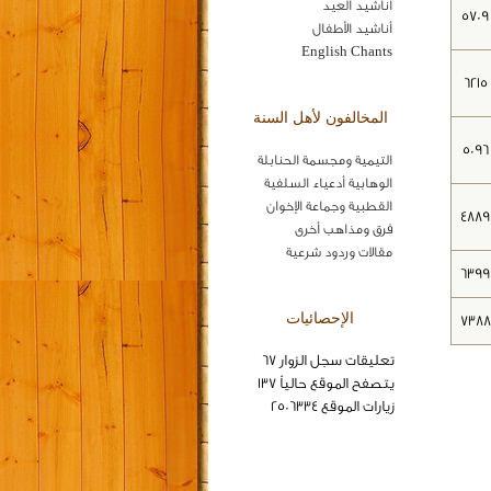
اناشيد العيد
5709
أناشيد الأطفال
English Chants
6215
المخالفون لأهل السنة
5096
التيمية ومجسمة الحنابلة
الوهابية أدعياء السلفية
القطبية وجماعة الإخوان
4889
فرق ومذاهب أخرى
مقالات وردود شرعية
6399
الإحصائيات
7388
تعليقات سجل الزوار 67
يتصفح الموقع حالياً 137
زيارات الموقع 2506334