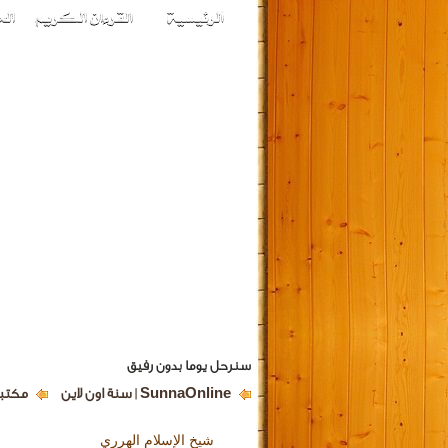
سنرحل يوما بدون رفيق
SunnaOnline | سنة اون لاين
مكتبة
شيخ الإسلام الهرري