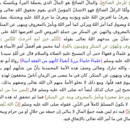
 للرجلِ الصالحِ
]
، والمالُ الصالحُ هو المالُ الذي يجمعُهُ المرءُ ويكتسبُهُ 
وأمَّا الرجُلُ الصالحُ فهو الانسانُ المؤمنُ الذي يقوم بحقوقِ اللهِ تعالى 
، يعرفُ ما افترضَ اللهُ عليهِ ويؤديه ويعرفُ ما حرمَ اللهُ عليهِ ويجتنبَهُ، يص
لهُ ويصومُ كما أمرَ اللهُ ويزكي كما أمر اللهُ ويأمرُ بالمعروفِ وينهى عن المنكرِ
 بالمعروفِ والنهيَ عنِ المنكرِ من جملةِ الفروضِ التي افترضها اللهُ على ع
شأنُ من مدحَهم اللهُ تعالى بقوله
{
كُنْتُم خيرَ أمةٍ أخرجتْ للنَّاسِ ت
فِ وتنْهَوْنَ عنِ المنكرِ وتؤمِنونَ باللهِ
}
، أمةَ محمدٍ هم أفضلُ أمَمِ الأنبياءِ هم
 و علماءُ و فقهاءُ حتى أن المسيحَ عليهِ الصلاة والسلام قال عن أمَّةِ سيدنا
له عليه وسلم
[
علماءُ حلماءُ بررةُ أتقياءُ كأنهم من الفقهِ أنبياءٌ
]
رواهُ أبو نع
، والله تبارك وتعالى وصفَ هذه الأمةَ المحمديةَ بأنَّ من شأنِهم أنهم ي
وفِ وينهون عن المنكر، كان في ما مضى من الزمانِ أناسٌ محققونَ لهذهِ 
ليومَ فقد قلّوا، ومع ذلك لا تخلو الأمةُ منهم لأن اللهَ تعالى وصفهم بذلك، و
ح إبن حبان كذلك أيضاً انه صلى الله عليه وسلم قال
[
ليس منا من لم يُ
ويرحمْ صغيرَنا ويأمرُ بالمعروفِ وينهَ عنِ المنكر
]
فما لم تتحقق له هذه الصّ
ُ لا يكونُ المسلمُ كاملاً في الدّينِ. فقوله صلى الله عليه وسلم
[
إنَّ اللهَ يُبْغ
ّ
]
فيه ذم لمن همه جمعُ المالِ لا يبالي إن جمعَه من حلالٍ أو من حرام ويبخ
مالِ في ما أمر الله تعالى بالإنفاقِ فيهِ.