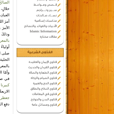
الصالحُ
قـــصص ومـــواعــظ
حلالٍ، 
ســـــير وتــــــراجم
العبادِ
نســــاء صــالحـات
منـاسبات إسـلامية
أمرَ ال
الأدبيات والفوائد والنصائح
الأمرَ
Islamic Information
وذلكَ 
مقالات مختارة
بالمعرو
أولياءُ
الفتاوى الشرعية
صلى ال
الحلية
فتاوى الإيمان والعقيدة
بالمعر
فتاوى القرءان والحديث
وأمّا ا
فتاوى الطهارة والصلاة
فتاوى الصيام والزكاة
في صحي
فتاوى الحج والعمرة
كبيرنا 
فتاوى النكاح والطلاق
الاربعة
فتاوى في المعاملات
جعظريٍ
فتاوى البدن والجوارح
دفعِ ال
فتاوى ومسائل عامة