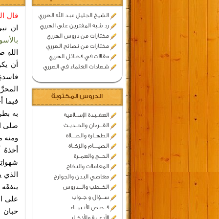
قال الش
الشيخ الجليل عبد الله الهرري
رد شبه المفترين على الهرري
ان نب
مختارات من دروس الهرري
بالأسواق
مختارات من نصائح الهرري
اللهِ ص
مقالات في فضائل الهرري
أن يكو
شهادات العلماء في الهرري
فاسدةٍ 
المحرَّ
الدروس المكتوبة
فيما أح
به بطر
العقــيدة الإســلامية
صلى الل
القـــرءان والحــديـث
الطهــارة والصـــلاة
ومنه ما
الصيــــام والزكــاة
أخذهُ 
الحـــج والعمــرة
شهواتِه
المعاملات والنكاح
الذي يج
معاصي البدن والجوارح
ينفقَه 
الخــطب والـــدروس
ســـؤال و جــواب
على الن
قــصص الأنـبيـــاء
حبان ب
الأدعــية والأذكــار