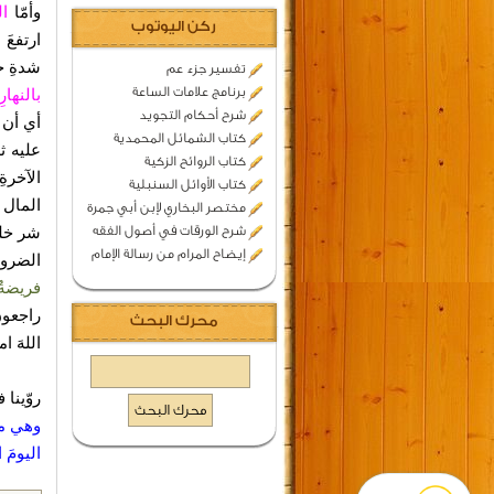
وأمّا
الج
ركن اليوتوب
ارتفعَ
شدةِ حر
تفسير جزء عم
برنامج علامات الساعة
بالنهارِ
شرح أحكام التجويد
أي أن ه
كتاب الشمائل المحمدية
عليه ثم
كتاب الروائح الزكية
الآخرة
كتاب الأوائل السنبلية
المال 
مختصر البخاري لإبن أبي جمرة
شرح الورقات في أصول الفقه
شر خلقِ
إيضاح المرام من رسالة الإمام
الضرور
فريضةٌ
راجعون.
محرك البحث
اللهَ ام
روّينا
وهي مد
اليومَ 