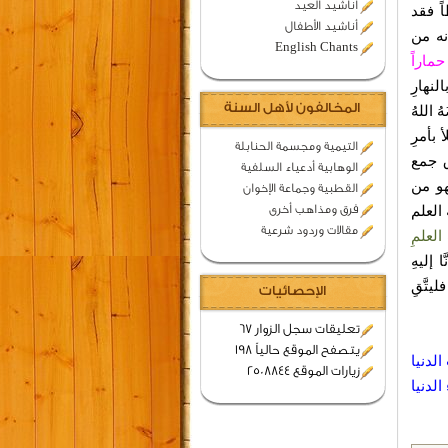
اناشيد العيد
ً فقد
أناشيد الأطفال
نه من
English Chants
حماراً
لنهارِ
المخالفون لأهل السنة
 اللهُ
 بأمرِ
التيمية ومجسمة الحنابلة
ق جمع
الوهابية أدعياء السلفية
هو من
القطبية وجماعة الإخوان
 العلم
فرق ومذاهب أخرى
مقالات وردود شرعية
لعلمِ
إليهِ
يتَّقِ
الإحصائيات
تعليقات سجل الزوار 67
يتصفح الموقع حالياً 198
لدنيا
زيارات الموقع 2508844
لدنيا