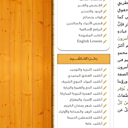
بطريقٍ
القــصـص والعـــبر
وحقوقِ
الردود والتحذير
لي كما
فوائد ونصائح
قصص الأنبياء والصالحين
 فإنَّ
البرامج الإسـلامية
بادهِ
الكتب المشروحة
أمرونَ
English Lessons
 أكثرُ
 محمدٍ
ركــن الانـاشــــيد
يم في
أمرون
أناشيد التنزيه والتوحيد
الصفة
أناشيد العشق المحمدي
روّينا
أناشيد المولد النبوي الشريف
أناشيد الحج والعمرة والزيارة
وَقِر
أناشيد الهجرة النبوية المباركة
ِفاتُ
أناشيد الإسراء والمعراج
ِضُ كلَّ
أناشيد شهر رمضان الكريم
لُ عن
أناشيد الزهد والصحابة والأولياء
أناشيد فلسطين الحبيبة
أناشيد عامة