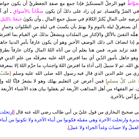
وَّاظُ
فهو الرجلُ المستكبرُ فإذا جمع مع صفةِ الجعظريِّ أن يكون جواظا
 في الشرِّ والفسادِ. ثم إن زاد على ذلكَ أنَ يكون
سخَّاباً بالأسواقِ
ـ أي أ
صِهِ على المالِ يُكثرُ الكلامَ في سبيلِ جمعِ المالِ ـ وأن يكونَ
جيفةً بالليلِ 
أي يستغرقُ ليله بالنومِ ولا يهتمُ بأن يكسبَ في ليلهِ من الصَّلواتِ وحمارٍ با
مُّه التفننَ بالأكلِ والإكثارِ من الملذاتِ وينشغلُ بذلكَ عنِ القيامِ بما افترضَهُ
 إذا انضافَ الى ذلك الوصفِ الأخيرِ وهو أن يكون عارفاً بأمرِ الدنيا جاهلأ
ِ فقد تزايد شره، فمن هنا يعلم أن من آتاه اللهُ المال وكان عارفاً بطر
وهو جاهل بأمورِ الدّينِ أي بما افترض الله عليه معرفَتْه من علمِ الدينِ ف
 الله. ثم لا سبيلَ إلى أداءِ ما افترضَ اللهُ واجتنابِ ما حرَّم اللهُ إلا بمعرفة
ي من علم الدين الذي قال فيه رسول الله صلى الله عليه وسلم
[
طلبُ ا
 على كلِّ مسلمٍ
]
فمن أعرض عن التعليم يهلك وهو لا يشعرُ فإنَّا لله وإنَّا 
 ثم الفقهاء من أهل المذاهب الأربعة لم يغفلوا بيان هذه الأشياء الأربعة فل
رؤٌ آمن بالأخرةِ.
 في صحيح البخاري من قول عليّ بن أبي طالب رضي الله عنه قال
[
إرتحلت ا
برة وارتحلت الآخرة وهي مقبلة فكونوا من أبناء الآخرة ولا تكونوا من أبناء ا
العملُ ولا حسابَ وغداً الجزاء ولا عملَ
]
.