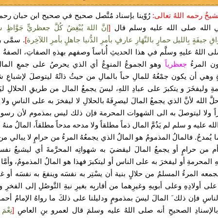
يخُ رحمه اللهُ تعالى:
رُوّينا بإسناد مُتَّصل صحيح في صحيح ابن حبان رحمه
ي الله صلى الله عليه وسلم قال
[
إنَّ اللهَ يُبْغِضُ كُلَّ جعظريٍّ جَوَّاظٍ س
ِ جيفَةٍ بِالليل حمارٍ بالنَّهَارِ عارفٍ بأمرِ الدُّنيا جاهلٍ بأمرِ اللآخِرة
]
. سمَّى 
لى اللهُ عليهِ وسلَّم في هذا الحديثِ أُناساً وصفهم بهذهِ الصفاتِ، الصفةُ ا
ن المرءُ
جعظرياً
وهو الجموعُ المنوِعُ أي الذي يحرصُ على جمعِ المالِ بن
وهي أن يكون جمْعُهُ للمالِ حباً بالمالِ من حيثُ ذاتُهُ ليتوصلَ لإشباعِ ش
مةِ وليفخَرَ و يتكبرَ على عبادِ اللهِ، ليسَ يجمعُ المال من طريقِ الحلالِ لي
لَّ الله لأنَّ الذي يجمعُ المالَ ليصرِفَهُ بالحلالِ لا ليفخرَ به على الناسِ ولا 
اً ولا ليتوصلَ به الى الشهوات المحرمة فإن ذلك ليس بمذموم لأن رسول 
ه عليه و سلم لم يَذُمَّ المال ذماً مطلقاً ولا مدحه مدحاً مطلقاً، المالُ منهُ ما 
 يُمدحُ. فالمالُ المذمومُ هو المالُ الذي يجمعُهُ المرءُ من حرامٍ لا يبالي من
أم من حرامٍ أو يجمعُ المالَ ليقضيَ به شهواتِه المحرَّمةَ أي ليشبعُ نف
ِ المحرمةِ أو ليفخرَ به على الناس أو ليتكبرَ فهذا هو المالُ المذمومُ، وأمَّا 
معه المرءُ المسلمُ من حلالٍ بنية أن يسْتِر به نفسَه وينفعَ به نفسَه أو غي
على أولادِهِ وعلى أبويهِ وغيرِهما من أقاربِه بغيرِ نيةِ التَّوصُلِ إلى الفخرِ وا
اسِ فإن ذلك َ المالَ ليسَ بمذمومٍ ودليلنا على ذلكَ ما رواهُ الإمامُ أحمدُ
الإسنادِ الصحيحِ أنه صلى اللهُ عليه وسلمَ قال لعمرو بنِ العاصِ
[
نِعْمَ