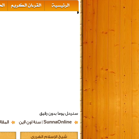
سنرحل يوما بدون رفيق
SunnaOnline | سنة اون لاين
المقال
شيخ الإسلام الهرري