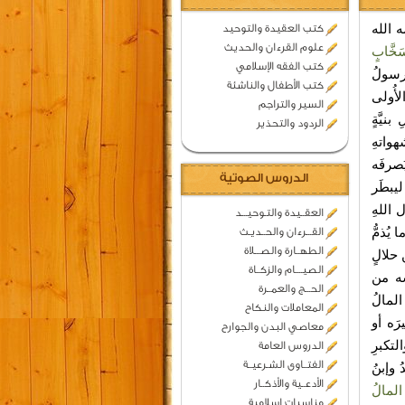
 الله
كتب العقيدة والتوحيد
علوم القرءان والحديث
َخَّابٍ
كتب الفقه الإسلامي
رسولُ
كتب الأطفال والناشئة
لأُولى
السير والتراجم
يَّةٍ
الردود والتحذير
هواتهِ
َصرفَه
الدروس الصوتية
ليبطَر
اللهِ
العقــيدة والتـوحيـــد
يُذمُّ
القـــرءان والحــديـث
الطهــارة والصـــلاة
 حلالٍ
الصيــــام والزكــاة
سه من
الحـــج والعمــرة
المالُ
المعاملات والنكاح
رَه أو
معاصي البدن والجوارح
لتكبرِ
الدروس العامة
الفتــاوى الشـرعيــة
 وإبنُ
الأدعــية والأذكــار
 المالُ
مناسبات اسلامية