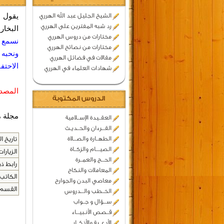
يقول 
الشيخ الجليل عبد الله الهرري
رد شبه المفترين على الهرري
البخار
مختارات من دروس الهرري
نسمع ع
مختارات من نصائح الهرري
ونحبه
مقالات في فضائل الهرري
الاحتف
شهادات العلماء في الهرري
المصد
الدروس المكتوبة
مجلة منار الهدى /
العقــيدة الإســلامية
القـــرءان والحــديـث
الطهــارة والصـــلاة
تاريخ ال
الصيــــام والزكــاة
الزيارات
الحـــج والعمــرة
رابط ذو
المعاملات والنكاح
الكاتب 
معاصي البدن والجوارح
القسم 
الخــطب والـــدروس
ســـؤال و جــواب
قــصص الأنـبيـــاء
الأدعــية والأذكــار