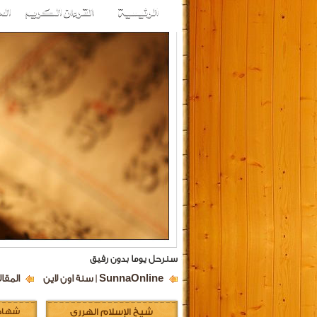
سنرحل يوما بدون رفيق
SunnaOnline | سنة اون لاين
المقال
شيخ الإسلام الهرري
شهادة