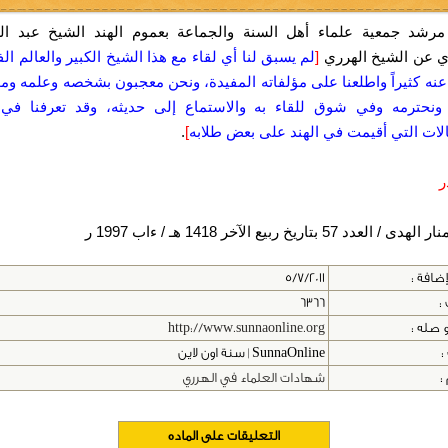
مرشد جمعية علماء أهل السنة والجماعة بعموم الهند الشيخ عبد ال
ي عن الشيخ الهرري
[
لم يسبق لنا أي لقاء مع هذا الشيخ الكبير والعالم الفذ
نه كثيراً واطلعنا على مؤلفاته المفيدة، ونحن معجبون بشخصه وعلمه ومؤ
 ونحترمه وفي شوق للقاء به والاستماع إلى حديثه، وقد تعرفنا في
الات التي أقيمت في الهند على بعض طلابه
]
.
ر
 العدد 57 بتاريخ ربيع الآخر 1418 هـ / ءاب 1997 ر
إضافة :
5/7/2011
 :
6366
 صله :
http://www.sunnaonline.org
:
SunnaOnline | سنة اون لاين
:
شهادات العلماء في الهرري
التعليقات على الماده