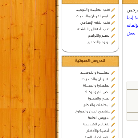
رحمن
كتب العقيدة والتوحيد
علوم القرءان والحديث
 إنما
كتب الفقه الإسلامي
لفاته
كتب الأطفال والناشئة
 بعض
السير والتراجم
الردود والتحذير
الدروس الصوتية
العقــيدة والتـوحيـــد
القـــرءان والحــديـث
الطهــارة والصـــلاة
الصيــــام والزكــاة
الحـــج والعمــرة
المعاملات والنكاح
معاصي البدن والجوارح
الدروس العامة
الفتــاوى الشـرعيــة
الأدعــية والأذكــار
مناسبات اسلامية