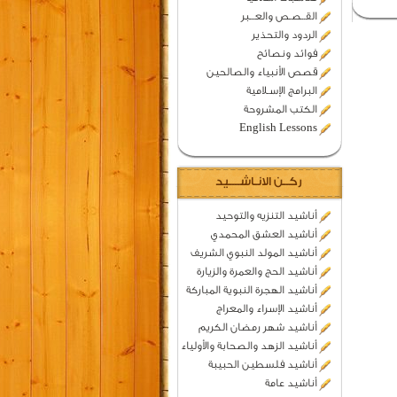
القــصـص والعـــبر
الردود والتحذير
فوائد ونصائح
قصص الأنبياء والصالحين
البرامج الإسـلامية
الكتب المشروحة
English Lessons
ركــن الانـاشــــيد
أناشيد التنزيه والتوحيد
أناشيد العشق المحمدي
أناشيد المولد النبوي الشريف
أناشيد الحج والعمرة والزيارة
أناشيد الهجرة النبوية المباركة
أناشيد الإسراء والمعراج
أناشيد شهر رمضان الكريم
أناشيد الزهد والصحابة والأولياء
أناشيد فلسطين الحبيبة
أناشيد عامة