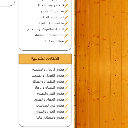
قـــصص ومـــواعــظ
ســـــير وتــــــراجم
نســــاء صــالحـات
منـاسبات إسـلامية
الأدبيات والفوائد والنصائح
Islamic Information
مقالات مختارة
الفتاوى الشرعية
فتاوى الإيمان والعقيدة
فتاوى القرءان والحديث
فتاوى الطهارة والصلاة
فتاوى الصيام والزكاة
فتاوى الحج والعمرة
فتاوى النكاح والطلاق
فتاوى في المعاملات
فتاوى البدن والجوارح
فتاوى ومسائل عامة