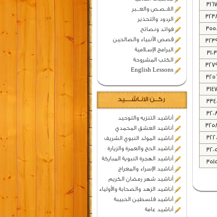
316
القــصـص والعـــبر
323
الردود والتحذير
355
فوائد ونصائح
قصص الأنبياء والصالحين
323
البرامج الإسـلامية
3103
الكتب المشروحة
327
English Lessons
325
314
ركــن الانـاشــــيد
334
320
أناشيد التنزيه والتوحيد
325
أناشيد العشق المحمدي
322
أناشيد المولد النبوي الشريف
أناشيد الحج والعمرة والزيارة
320
أناشيد الهجرة النبوية المباركة
351
أناشيد الإسراء والمعراج
أناشيد شهر رمضان الكريم
أناشيد الزهد والصحابة والأولياء
أناشيد فلسطين الحبيبة
أناشيد عامة