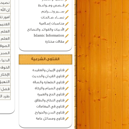
نصيحة 
قـــصص ومـــواعــظ
إن الله
ســـــير وتــــــراجم
امور ت
نســــاء صــالحـات
منـاسبات إسـلامية
الغنيمة
الأدبيات والفوائد والنصائح
العلم 
Islamic Information
العلم 
مقالات مختارة
الصوفي
الصبر ع
الفتاوى الشرعية
الدنيا د
الخوف م
فتاوى الإيمان والعقيدة
الإكثار
فتاوى القرءان والحديث
التهيؤ
فتاوى الطهارة والصلاة
فتاوى الصيام والزكاة
فضل ا
فتاوى الحج والعمرة
طرد ال
فتاوى النكاح والطلاق
فتاوى في المعاملات
فتاوى البدن والجوارح
فتاوى ومسائل عامة