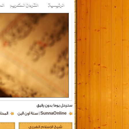
سنرحل يوما بدون رفيق
SunnaOnline | سنة اون لاين
المحا
شيخ الإسلام الهرري