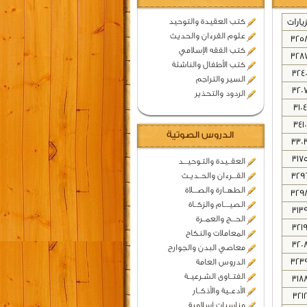
زيارات
كتب العقيدة والتوحيد
علوم القرءان والحديث
325
كتب الفقه الإسلامي
328
كتب الأطفال والناشئة
324
السير والتراجم
320
الردود والتحذير
3104
3410
الدروس الصوتية
330
317
العقــيدة والتـوحيـــد
329
القـــرءان والحــديـث
الطهــارة والصـــلاة
329
الصيــــام والزكــاة
313
الحـــج والعمــرة
321
المعاملات والنكاح
320
معاصي البدن والجوارح
323
الدروس العامة
الفتــاوى الشـرعيــة
318
الأدعــية والأذكــار
321
مناسبات اسلامية