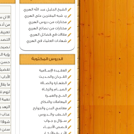
الشيخ الجليل عبد الله الهرري
رد شبه المفترين على الهرري
الا ان 
مختارات من دروس الهرري
من أذك
مختارات من نصائح الهرري
تعريف 
مقالات في فضائل الهرري
التصديق
شهادات العلماء في الهرري
نصيحة 
رؤية ال
الدروس المكتوبة
حسن ا
تفضيل 
العقــيدة الإســلامية
القـــرءان والحــديـث
الآداب 
الطهــارة والصـــلاة
ما يقال
الصيــــام والزكــاة
لزوم تق
الحـــج والعمــرة
نعمة ا
المعاملات والنكاح
الزهد 
معاصي البدن والجوارح
عذاب نا
الخــطب والـــدروس
ســـؤال و جــواب
شوقا ل
قــصص الأنـبيـــاء
سنن ن
الأدعــية والأذكــار