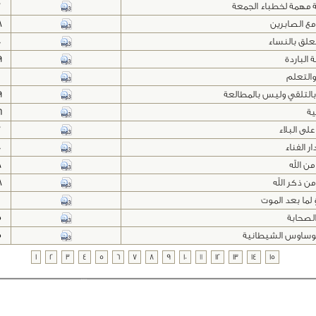
مهمة لخطباء الجمعة
7
 مع الصابرين
8
تعلق بالنساء
0
 الباردة
9
والتعلم
بالتلقي وليس بالمطالعة
9
ة
6
لى البلاء
7
ار الفناء
0
ن الله
8
 من ذكر الله
8
 لما بعد الموت
0
لصحابة
5
وساوس الشيطانية
5
1
2
3
4
5
6
7
8
9
10
11
12
13
14
15