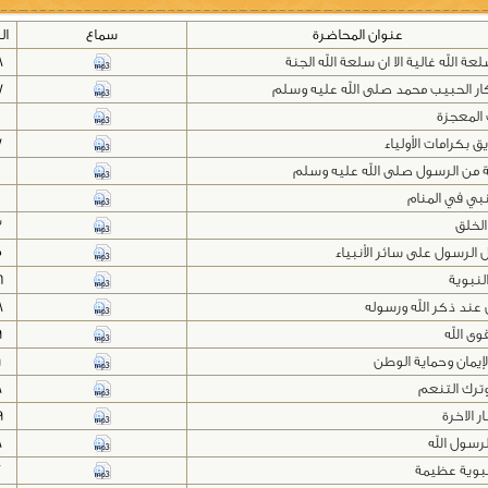
عنوان المحاضرة
سماع
ال
سلعة الله غالية الا ان سلعة الله الجنة
8
ار الحبيب محمد صلى الله عليه وسلم
7
المعجزة
0
 بكرامات الأولياء
7
من الرسول صلى الله عليه وسلم
نبي في المنام
لخلق
3
الرسول على سائر الأنبياء
5
النبوية
6
 عند ذكر الله ورسوله
8
وى الله
9
لإيمان وحماية الوطن
9
وترك التنعم
8
ر الاخرة
9
رسول الله
8
بوية عظيمة
2