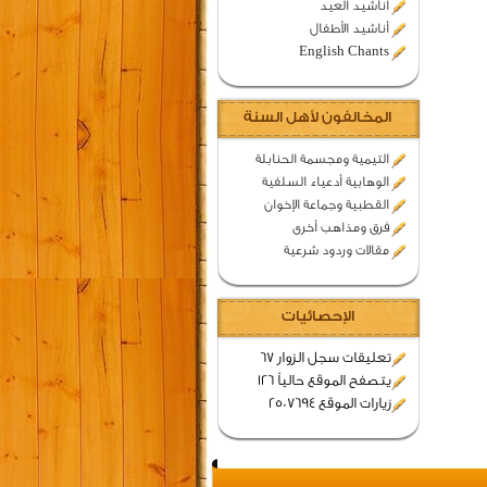
اناشيد العيد
أناشيد الأطفال
English Chants
المخالفون لأهل السنة
التيمية ومجسمة الحنابلة
الوهابية أدعياء السلفية
القطبية وجماعة الإخوان
فرق ومذاهب أخرى
مقالات وردود شرعية
الإحصائيات
تعليقات سجل الزوار 67
يتصفح الموقع حالياً 126
زيارات الموقع 2507694