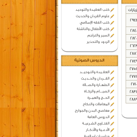
زيارات
كتب العقيدة والتوحيد
علوم القرءان والحديث
294
كتب الفقه الإسلامي
كتب الأطفال والناشئة
284
السير والتراجم
282
الردود والتحذير
262
288
الدروس الصوتية
274
275
العقــيدة والتـوحيـــد
277
القـــرءان والحــديـث
2710
الطهــارة والصـــلاة
الصيــــام والزكــاة
283
الحـــج والعمــرة
288
المعاملات والنكاح
معاصي البدن والجوارح
الدروس العامة
الفتــاوى الشـرعيــة
الأدعــية والأذكــار
مناسبات اسلامية