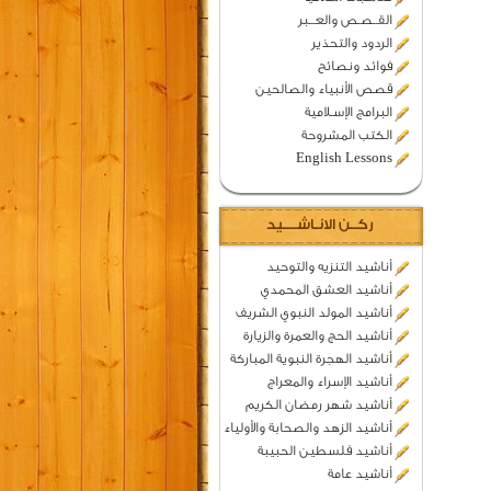
القــصـص والعـــبر
الردود والتحذير
فوائد ونصائح
قصص الأنبياء والصالحين
البرامج الإسـلامية
الكتب المشروحة
English Lessons
ركــن الانـاشــــيد
أناشيد التنزيه والتوحيد
أناشيد العشق المحمدي
أناشيد المولد النبوي الشريف
أناشيد الحج والعمرة والزيارة
أناشيد الهجرة النبوية المباركة
أناشيد الإسراء والمعراج
أناشيد شهر رمضان الكريم
أناشيد الزهد والصحابة والأولياء
أناشيد فلسطين الحبيبة
أناشيد عامة