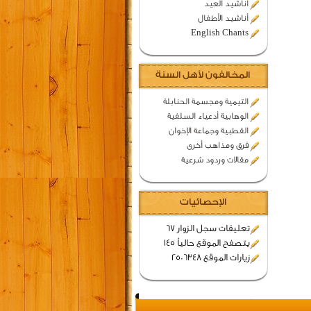
اناشيد العيد
أناشيد الأطفال
English Chants
المخالفون لأهل السنة
التيمية ومجسمة الحنابلة
الوهابية أدعياء السلفية
القطبية وجماعة الإخوان
فرق ومذاهب أخرى
مقالات وردود شرعية
الإحصائيات
تعليقات سجل الزوار 67
يتصفح الموقع حالياً 145
زيارات الموقع 2506348