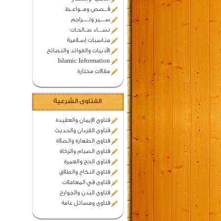
قـــصص ومـــواعــظ
ســـــير وتــــــراجم
نســــاء صــالحـات
منـاسبات إسـلامية
الأدبيات والفوائد والنصائح
Islamic Information
مقالات مختارة
الفتاوى الشرعية
فتاوى الإيمان والعقيدة
فتاوى القرءان والحديث
فتاوى الطهارة والصلاة
فتاوى الصيام والزكاة
فتاوى الحج والعمرة
فتاوى النكاح والطلاق
فتاوى في المعاملات
فتاوى البدن والجوارح
فتاوى ومسائل عامة