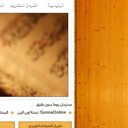
سنرحل يوما بدون رفيق
SunnaOnline | سنة اون لاين
المحا
شيخ الإسلام الهرري