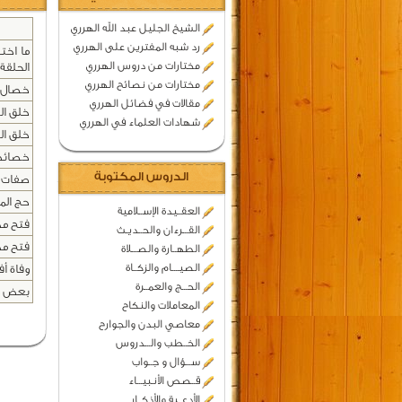
الشيخ الجليل عبد الله الهرري
رد شبه المفترين على الهرري
ما اخت
مختارات من دروس الهرري
الحلقة 
مختارات من نصائح الهرري
خصال و
مقالات في فضائل الهرري
خلق الن
شهادات العلماء في الهرري
خلق الن
خصائص 
الدروس المكتوبة
صفات ا
حج الم
العقــيدة الإســلامية
فتح مكة
القـــرءان والحــديـث
فتح مكة
الطهــارة والصـــلاة
الصيــــام والزكــاة
وفاة أ
الحـــج والعمــرة
بعض ال
المعاملات والنكاح
معاصي البدن والجوارح
الخــطب والـــدروس
ســـؤال و جــواب
قــصص الأنـبيـــاء
الأدعــية والأذكــار