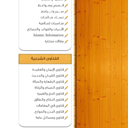
قـــصص ومـــواعــظ
ســـــير وتــــــراجم
نســــاء صــالحـات
منـاسبات إسـلامية
الأدبيات والفوائد والنصائح
Islamic Information
مقالات مختارة
الفتاوى الشرعية
فتاوى الإيمان والعقيدة
فتاوى القرءان والحديث
فتاوى الطهارة والصلاة
فتاوى الصيام والزكاة
فتاوى الحج والعمرة
فتاوى النكاح والطلاق
فتاوى في المعاملات
فتاوى البدن والجوارح
فتاوى ومسائل عامة