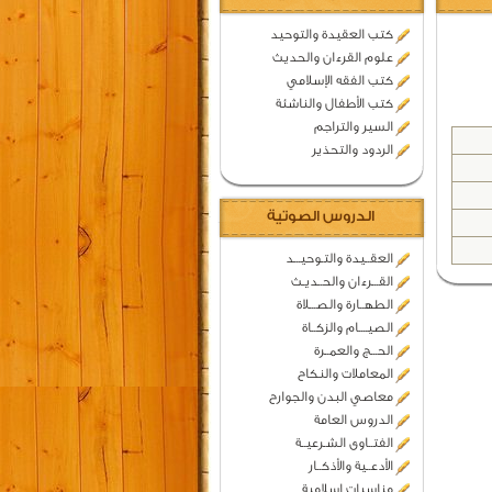
كتب العقيدة والتوحيد
علوم القرءان والحديث
كتب الفقه الإسلامي
كتب الأطفال والناشئة
السير والتراجم
الردود والتحذير
الدروس الصوتية
العقــيدة والتـوحيـــد
القـــرءان والحــديـث
الطهــارة والصـــلاة
الصيــــام والزكــاة
الحـــج والعمــرة
المعاملات والنكاح
معاصي البدن والجوارح
الدروس العامة
الفتــاوى الشـرعيــة
الأدعــية والأذكــار
مناسبات اسلامية