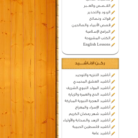
القــصـص والعـــبر
الردود والتحذير
فوائد ونصائح
قصص الأنبياء والصالحين
البرامج الإسـلامية
الكتب المشروحة
English Lessons
ركــن الانـاشــــيد
أناشيد التنزيه والتوحيد
أناشيد العشق المحمدي
أناشيد المولد النبوي الشريف
أناشيد الحج والعمرة والزيارة
أناشيد الهجرة النبوية المباركة
أناشيد الإسراء والمعراج
أناشيد شهر رمضان الكريم
أناشيد الزهد والصحابة والأولياء
أناشيد فلسطين الحبيبة
أناشيد عامة