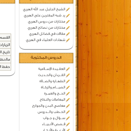
الشيخ الجليل عبد الله الهرري
رد شبه المفترين على الهرري
مختارات من دروس الهرري
مختارات من نصائح الهرري
مقالات في فضائل الهرري
القسم 
شهادات العلماء في الهرري
الزيارات
تاريخ ال
الدروس المكتوبة
ملاحظا
حفظ المح
العقــيدة الإســلامية
القـــرءان والحــديـث
الطهــارة والصـــلاة
الصيــــام والزكــاة
الحـــج والعمــرة
المعاملات والنكاح
معاصي البدن والجوارح
الخــطب والـــدروس
ســـؤال و جــواب
قــصص الأنـبيـــاء
الأدعــية والأذكــار