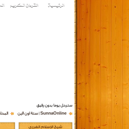
سنرحل يوما بدون رفيق
SunnaOnline | سنة اون لاين
المحا
شيخ الإسلام الهرري