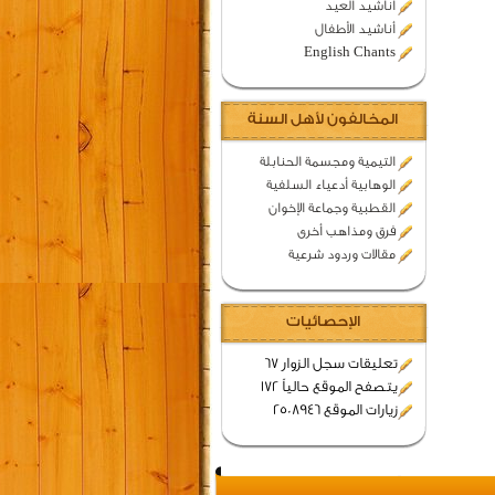
اناشيد العيد
أناشيد الأطفال
English Chants
المخالفون لأهل السنة
التيمية ومجسمة الحنابلة
الوهابية أدعياء السلفية
القطبية وجماعة الإخوان
فرق ومذاهب أخرى
مقالات وردود شرعية
الإحصائيات
تعليقات سجل الزوار 67
يتصفح الموقع حالياً 172
زيارات الموقع 2508946