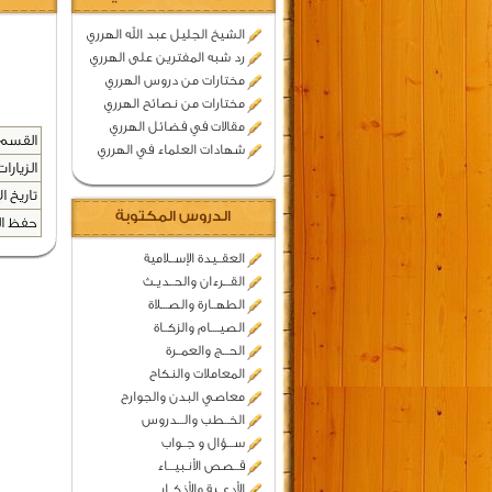
الشيخ الجليل عبد الله الهرري
رد شبه المفترين على الهرري
مختارات من دروس الهرري
مختارات من نصائح الهرري
مقالات في فضائل الهرري
القسم 
شهادات العلماء في الهرري
الزيارات
تاريخ ال
الدروس المكتوبة
حفظ المح
العقــيدة الإســلامية
القـــرءان والحــديـث
الطهــارة والصـــلاة
الصيــــام والزكــاة
الحـــج والعمــرة
المعاملات والنكاح
معاصي البدن والجوارح
الخــطب والـــدروس
ســـؤال و جــواب
قــصص الأنـبيـــاء
الأدعــية والأذكــار