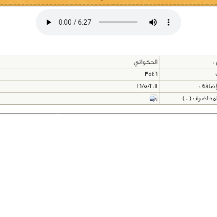
:
الحكواتي
3546
إضافة :
16/5/2011
اضرة : ( 0 )