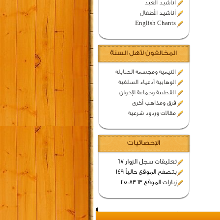
اناشيد العيد
أناشيد الأطفال
English Chants
المخالفون لأهل السنة
التيمية ومجسمة الحنابلة
الوهابية أدعياء السلفية
القطبية وجماعة الإخوان
فرق ومذاهب أخرى
مقالات وردود شرعية
الإحصائيات
تعليقات سجل الزوار 67
يتصفح الموقع حالياً 149
زيارات الموقع 2508363