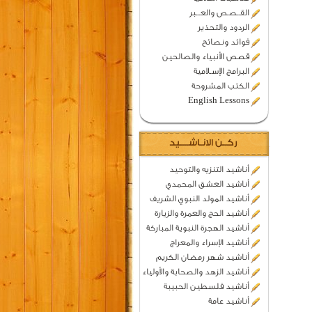
القــصـص والعـــبر
الردود والتحذير
فوائد ونصائح
قصص الأنبياء والصالحين
البرامج الإسـلامية
الكتب المشروحة
English Lessons
ركــن الانـاشــــيد
أناشيد التنزيه والتوحيد
أناشيد العشق المحمدي
أناشيد المولد النبوي الشريف
أناشيد الحج والعمرة والزيارة
أناشيد الهجرة النبوية المباركة
أناشيد الإسراء والمعراج
أناشيد شهر رمضان الكريم
أناشيد الزهد والصحابة والأولياء
أناشيد فلسطين الحبيبة
أناشيد عامة