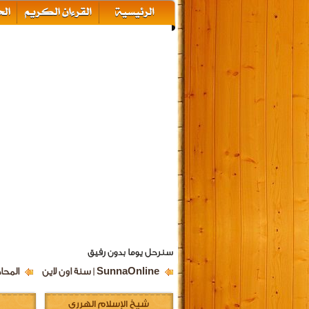
سنرحل يوما بدون رفيق
SunnaOnline | سنة اون لاين
المحا
شيخ الإسلام الهرري