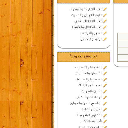
كتب العقيدة والتوحيد
علوم القرءان والحديث
كتب الفقه الإسلامي
كتب الأطفال والناشئة
السير والتراجم
الردود والتحذير
الدروس الصوتية
العقــيدة والتـوحيـــد
القـــرءان والحــديـث
الطهــارة والصـــلاة
الصيــــام والزكــاة
الحـــج والعمــرة
المعاملات والنكاح
معاصي البدن والجوارح
الدروس العامة
الفتــاوى الشـرعيــة
الأدعــية والأذكــار
مناسبات اسلامية