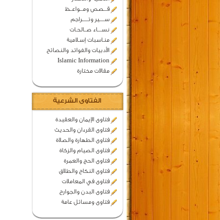
قـــصص ومـــواعــظ
ســـــير وتــــــراجم
نســــاء صــالحـات
منـاسبات إسـلامية
الأدبيات والفوائد والنصائح
Islamic Information
مقالات مختارة
الفتاوى الشرعية
فتاوى الإيمان والعقيدة
فتاوى القرءان والحديث
فتاوى الطهارة والصلاة
فتاوى الصيام والزكاة
فتاوى الحج والعمرة
فتاوى النكاح والطلاق
فتاوى في المعاملات
فتاوى البدن والجوارح
فتاوى ومسائل عامة