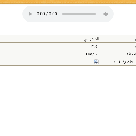
:
الحكواتي
3540
إضافة :
16/5/2011
اضرة : ( 0 )