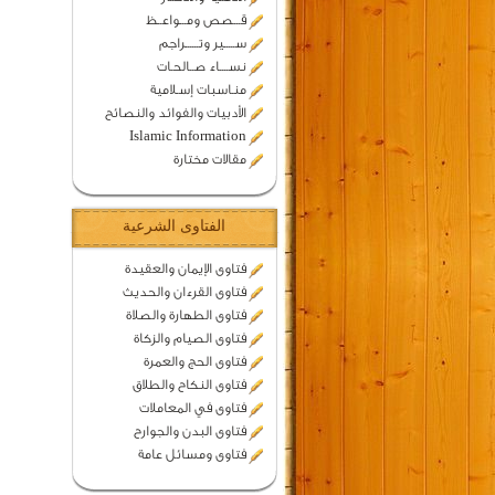
قـــصص ومـــواعــظ
ســـــير وتــــــراجم
نســــاء صــالحـات
منـاسبات إسـلامية
الأدبيات والفوائد والنصائح
Islamic Information
مقالات مختارة
الفتاوى الشرعية
فتاوى الإيمان والعقيدة
فتاوى القرءان والحديث
فتاوى الطهارة والصلاة
فتاوى الصيام والزكاة
فتاوى الحج والعمرة
فتاوى النكاح والطلاق
فتاوى في المعاملات
فتاوى البدن والجوارح
فتاوى ومسائل عامة