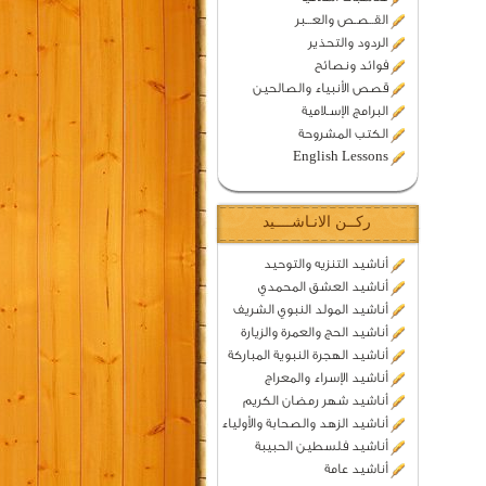
القــصـص والعـــبر
الردود والتحذير
فوائد ونصائح
قصص الأنبياء والصالحين
البرامج الإسـلامية
الكتب المشروحة
English Lessons
ركــن الانـاشــــيد
أناشيد التنزيه والتوحيد
أناشيد العشق المحمدي
أناشيد المولد النبوي الشريف
أناشيد الحج والعمرة والزيارة
أناشيد الهجرة النبوية المباركة
أناشيد الإسراء والمعراج
أناشيد شهر رمضان الكريم
أناشيد الزهد والصحابة والأولياء
أناشيد فلسطين الحبيبة
أناشيد عامة