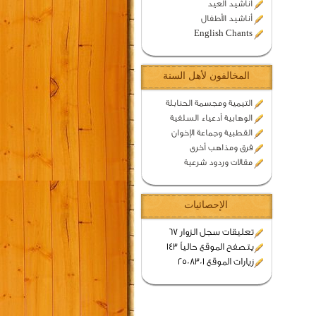
اناشيد العيد
أناشيد الأطفال
English Chants
المخالفون لأهل السنة
التيمية ومجسمة الحنابلة
الوهابية أدعياء السلفية
القطبية وجماعة الإخوان
فرق ومذاهب أخرى
مقالات وردود شرعية
الإحصائيات
تعليقات سجل الزوار 67
يتصفح الموقع حالياً 143
زيارات الموقع 2508301