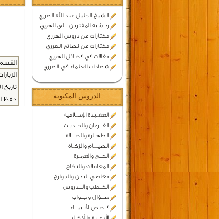
الشيخ الجليل عبد الله الهرري
رد شبه المفترين على الهرري
مختارات من دروس الهرري
مختارات من نصائح الهرري
مقالات في فضائل الهرري
القسم 
شهادات العلماء في الهرري
الزيارات
تاريخ ال
الدروس المكتوبة
حفظ المح
العقــيدة الإســلامية
القـــرءان والحــديـث
الطهــارة والصـــلاة
الصيــــام والزكــاة
الحـــج والعمــرة
المعاملات والنكاح
معاصي البدن والجوارح
الخــطب والـــدروس
ســـؤال و جــواب
قــصص الأنـبيـــاء
الأدعــية والأذكــار