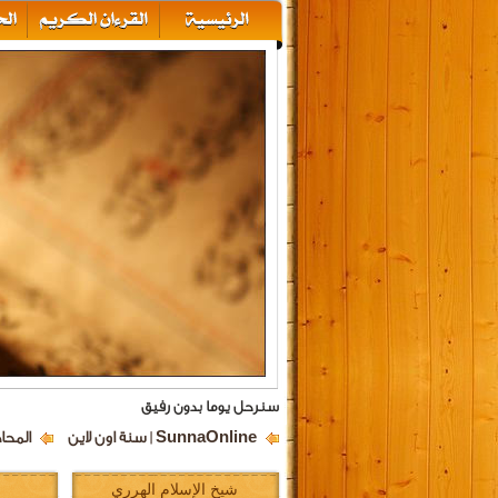
سنرحل يوما بدون رفيق
SunnaOnline | سنة اون لاين
المحا
شيخ الإسلام الهرري