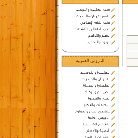
كتب العقيدة والتوحيد
علوم القرءان والحديث
كتب الفقه الإسلامي
كتب الأطفال والناشئة
السير والتراجم
الردود والتحذير
الدروس الصوتية
العقــيدة والتـوحيـــد
القـــرءان والحــديـث
الطهــارة والصـــلاة
الصيــــام والزكــاة
الحـــج والعمــرة
المعاملات والنكاح
معاصي البدن والجوارح
الدروس العامة
الفتــاوى الشـرعيــة
الأدعــية والأذكــار
مناسبات اسلامية