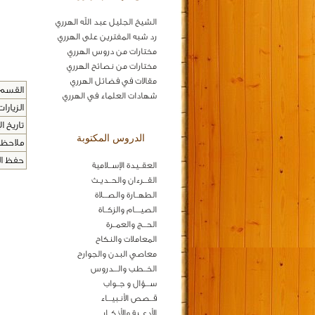
الشيخ الجليل عبد الله الهرري
رد شبه المفترين على الهرري
مختارات من دروس الهرري
مختارات من نصائح الهرري
مقالات في فضائل الهرري
القسم 
شهادات العلماء في الهرري
الزيارات
تاريخ ال
الدروس المكتوبة
ملاحظا
حفظ المح
العقــيدة الإســلامية
القـــرءان والحــديـث
الطهــارة والصـــلاة
الصيــــام والزكــاة
الحـــج والعمــرة
المعاملات والنكاح
معاصي البدن والجوارح
الخــطب والـــدروس
ســـؤال و جــواب
قــصص الأنـبيـــاء
الأدعــية والأذكــار