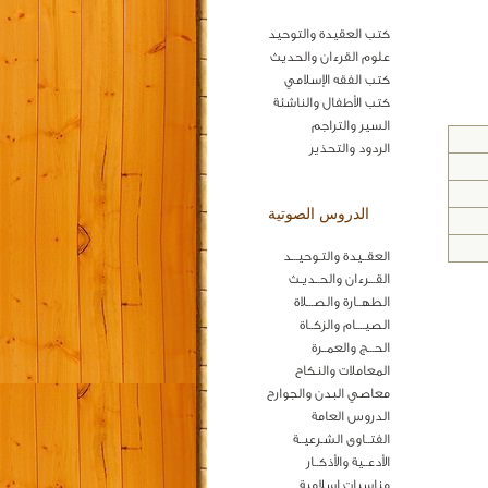
كتب العقيدة والتوحيد
علوم القرءان والحديث
كتب الفقه الإسلامي
كتب الأطفال والناشئة
السير والتراجم
الردود والتحذير
الدروس الصوتية
العقــيدة والتـوحيـــد
القـــرءان والحــديـث
الطهــارة والصـــلاة
الصيــــام والزكــاة
الحـــج والعمــرة
المعاملات والنكاح
معاصي البدن والجوارح
الدروس العامة
الفتــاوى الشـرعيــة
الأدعــية والأذكــار
مناسبات اسلامية