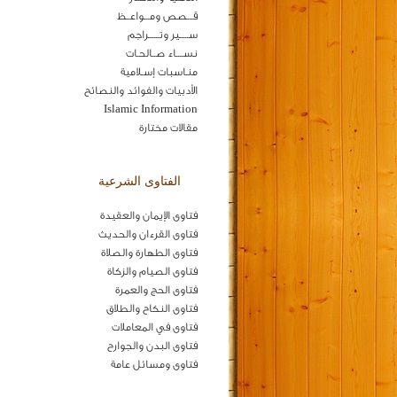
قـــصص ومـــواعــظ
ســـــير وتــــــراجم
نســــاء صــالحـات
منـاسبات إسـلامية
الأدبيات والفوائد والنصائح
Islamic Information
مقالات مختارة
الفتاوى الشرعية
فتاوى الإيمان والعقيدة
فتاوى القرءان والحديث
فتاوى الطهارة والصلاة
فتاوى الصيام والزكاة
فتاوى الحج والعمرة
فتاوى النكاح والطلاق
فتاوى في المعاملات
فتاوى البدن والجوارح
فتاوى ومسائل عامة