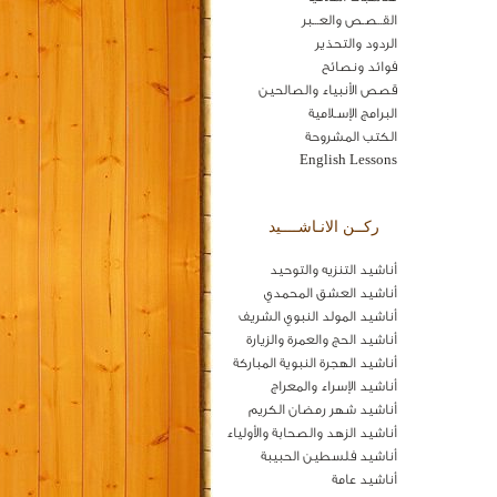
القــصـص والعـــبر
الردود والتحذير
فوائد ونصائح
قصص الأنبياء والصالحين
البرامج الإسـلامية
الكتب المشروحة
English Lessons
ركــن الانـاشــــيد
أناشيد التنزيه والتوحيد
أناشيد العشق المحمدي
أناشيد المولد النبوي الشريف
أناشيد الحج والعمرة والزيارة
أناشيد الهجرة النبوية المباركة
أناشيد الإسراء والمعراج
أناشيد شهر رمضان الكريم
أناشيد الزهد والصحابة والأولياء
أناشيد فلسطين الحبيبة
أناشيد عامة