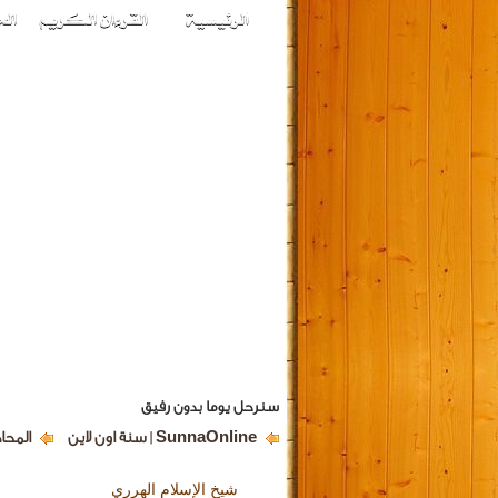
سنرحل يوما بدون رفيق
SunnaOnline | سنة اون لاين
المحا
شيخ الإسلام الهرري