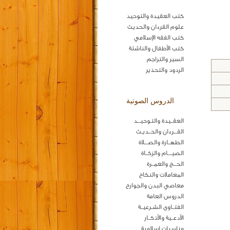
كتب العقيدة والتوحيد
علوم القرءان والحديث
كتب الفقه الإسلامي
كتب الأطفال والناشئة
السير والتراجم
الردود والتحذير
الدروس الصوتية
العقــيدة والتـوحيـــد
القـــرءان والحــديـث
الطهــارة والصـــلاة
الصيــــام والزكــاة
الحـــج والعمــرة
المعاملات والنكاح
معاصي البدن والجوارح
الدروس العامة
الفتــاوى الشـرعيــة
الأدعــية والأذكــار
مناسبات اسلامية