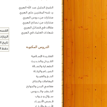
الشيخ الجليل عبد الله الهرري
رد شبه المفترين على الهرري
مختارات من دروس الهرري
مختارات من نصائح الهرري
مقالات في فضائل الهرري
القسم 
شهادات العلماء في الهرري
الزيارات
تاريخ ال
الدروس المكتوبة
حفظ المح
العقــيدة الإســلامية
القـــرءان والحــديـث
الطهــارة والصـــلاة
الصيــــام والزكــاة
الحـــج والعمــرة
المعاملات والنكاح
معاصي البدن والجوارح
الخــطب والـــدروس
ســـؤال و جــواب
قــصص الأنـبيـــاء
الأدعــية والأذكــار