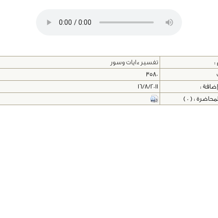
:
تفسير ءايات وسور
3580
إضافة :
16/8/2011
اضرة : ( 0 )