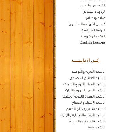
القــصـص والعـــبر
الردود والتحذير
فوائد ونصائح
قصص الأنبياء والصالحين
البرامج الإسـلامية
الكتب المشروحة
English Lessons
ركــن الانـاشــــيد
أناشيد التنزيه والتوحيد
أناشيد العشق المحمدي
أناشيد المولد النبوي الشريف
أناشيد الحج والعمرة والزيارة
أناشيد الهجرة النبوية المباركة
أناشيد الإسراء والمعراج
أناشيد شهر رمضان الكريم
أناشيد الزهد والصحابة والأولياء
أناشيد فلسطين الحبيبة
أناشيد عامة