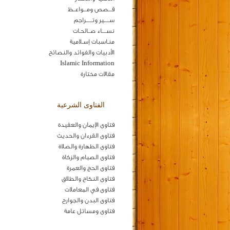
قـــصص ومـــواعــظ
ســـــير وتــــــراجم
نســــاء صــالحـات
منـاسبات إسـلامية
الأدبيات والفوائد والنصائح
Islamic Information
مقالات مختارة
الفتاوى الشرعية
فتاوى الإيمان والعقيدة
فتاوى القرءان والحديث
فتاوى الطهارة والصلاة
فتاوى الصيام والزكاة
فتاوى الحج والعمرة
فتاوى النكاح والطلاق
فتاوى في المعاملات
فتاوى البدن والجوارح
فتاوى ومسائل عامة