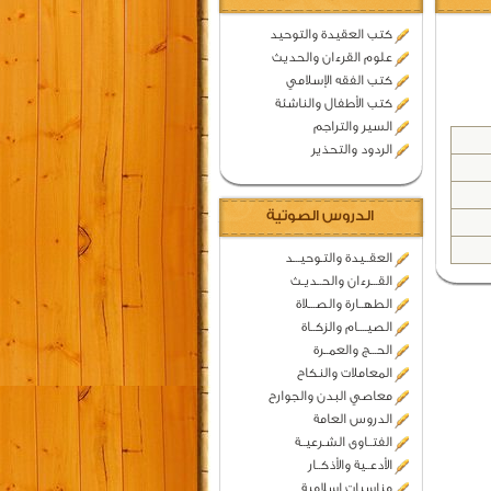
كتب العقيدة والتوحيد
علوم القرءان والحديث
كتب الفقه الإسلامي
كتب الأطفال والناشئة
السير والتراجم
الردود والتحذير
الدروس الصوتية
العقــيدة والتـوحيـــد
القـــرءان والحــديـث
الطهــارة والصـــلاة
الصيــــام والزكــاة
الحـــج والعمــرة
المعاملات والنكاح
معاصي البدن والجوارح
الدروس العامة
الفتــاوى الشـرعيــة
الأدعــية والأذكــار
مناسبات اسلامية