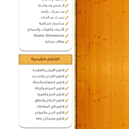
قـــصص ومـــواعــظ
ســـــير وتــــــراجم
نســــاء صــالحـات
منـاسبات إسـلامية
الأدبيات والفوائد والنصائح
Islamic Information
مقالات مختارة
الفتاوى الشرعية
فتاوى الإيمان والعقيدة
فتاوى القرءان والحديث
فتاوى الطهارة والصلاة
فتاوى الصيام والزكاة
فتاوى الحج والعمرة
فتاوى النكاح والطلاق
فتاوى في المعاملات
فتاوى البدن والجوارح
فتاوى ومسائل عامة