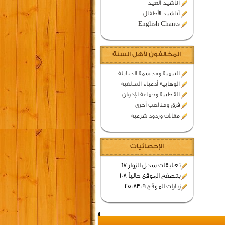
اناشيد العيد
أناشيد الأطفال
English Chants
المخالفون لأهل السنة
التيمية ومجسمة الحنابلة
الوهابية أدعياء السلفية
القطبية وجماعة الإخوان
فرق ومذاهب أخرى
مقالات وردود شرعية
الإحصائيات
تعليقات سجل الزوار 67
يتصفح الموقع حالياً 108
زيارات الموقع 2508309