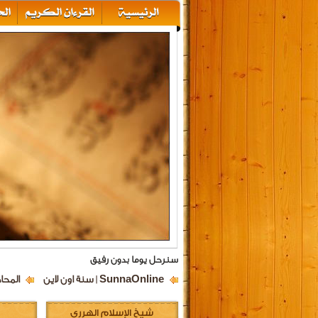
سنرحل يوما بدون رفيق
SunnaOnline | سنة اون لاين
المحا
شيخ الإسلام الهرري