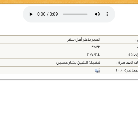
:
العبر بذكر أهل سقر
3533
إضافة :
21/7/2010
ت المحاضرة :
فضيلة الشيخ بشار حسين
اضرة : ( 0 )