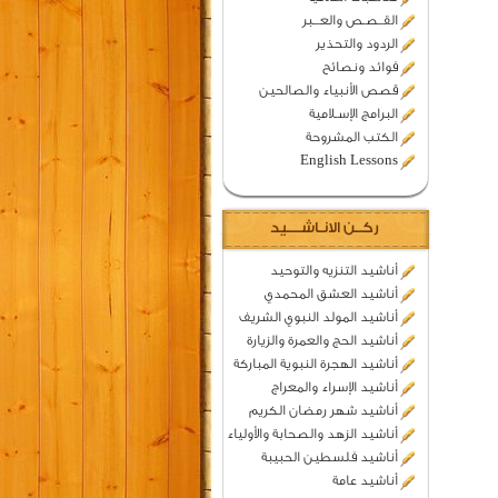
القــصـص والعـــبر
الردود والتحذير
فوائد ونصائح
قصص الأنبياء والصالحين
البرامج الإسـلامية
الكتب المشروحة
English Lessons
ركــن الانـاشــــيد
أناشيد التنزيه والتوحيد
أناشيد العشق المحمدي
أناشيد المولد النبوي الشريف
أناشيد الحج والعمرة والزيارة
أناشيد الهجرة النبوية المباركة
أناشيد الإسراء والمعراج
أناشيد شهر رمضان الكريم
أناشيد الزهد والصحابة والأولياء
أناشيد فلسطين الحبيبة
أناشيد عامة