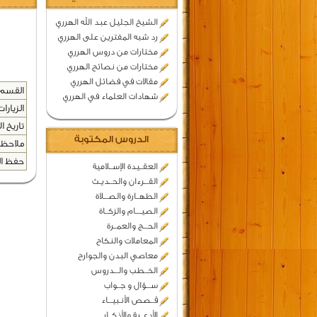
الشيخ الجليل عبد الله الهرري
رد شبه المفترين على الهرري
مختارات من دروس الهرري
مختارات من نصائح الهرري
مقالات في فضائل الهرري
القسم 
شهادات العلماء في الهرري
الزيارات
تاريخ ال
الدروس المكتوبة
ملاحظا
حفظ المح
العقــيدة الإســلامية
القـــرءان والحــديـث
الطهــارة والصـــلاة
الصيــــام والزكــاة
الحـــج والعمــرة
المعاملات والنكاح
معاصي البدن والجوارح
الخــطب والـــدروس
ســـؤال و جــواب
قــصص الأنـبيـــاء
الأدعــية والأذكــار