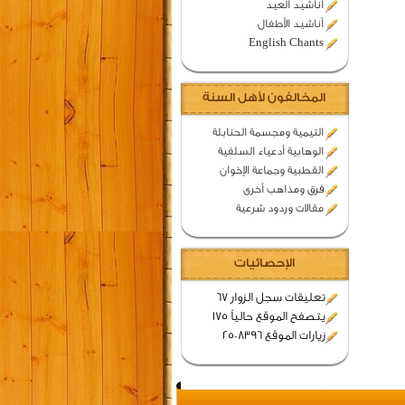
اناشيد العيد
أناشيد الأطفال
English Chants
المخالفون لأهل السنة
التيمية ومجسمة الحنابلة
الوهابية أدعياء السلفية
القطبية وجماعة الإخوان
فرق ومذاهب أخرى
مقالات وردود شرعية
الإحصائيات
تعليقات سجل الزوار 67
يتصفح الموقع حالياً 175
زيارات الموقع 2508396