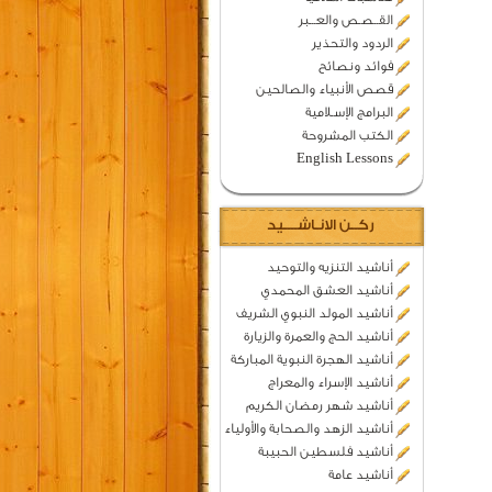
القــصـص والعـــبر
الردود والتحذير
فوائد ونصائح
قصص الأنبياء والصالحين
البرامج الإسـلامية
الكتب المشروحة
English Lessons
ركــن الانـاشــــيد
أناشيد التنزيه والتوحيد
أناشيد العشق المحمدي
أناشيد المولد النبوي الشريف
أناشيد الحج والعمرة والزيارة
أناشيد الهجرة النبوية المباركة
أناشيد الإسراء والمعراج
أناشيد شهر رمضان الكريم
أناشيد الزهد والصحابة والأولياء
أناشيد فلسطين الحبيبة
أناشيد عامة