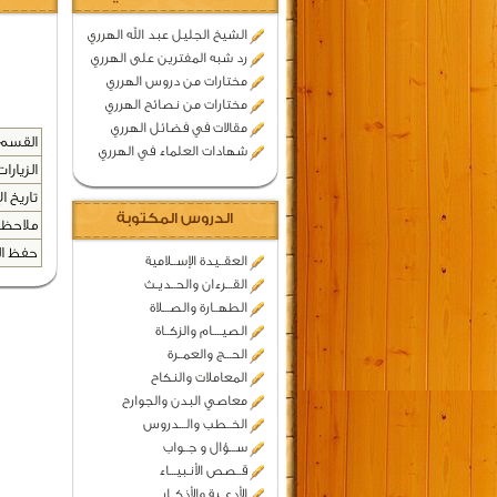
الشيخ الجليل عبد الله الهرري
رد شبه المفترين على الهرري
مختارات من دروس الهرري
مختارات من نصائح الهرري
مقالات في فضائل الهرري
القسم 
شهادات العلماء في الهرري
الزيارات
تاريخ ال
الدروس المكتوبة
ملاحظا
حفظ المح
العقــيدة الإســلامية
القـــرءان والحــديـث
الطهــارة والصـــلاة
الصيــــام والزكــاة
الحـــج والعمــرة
المعاملات والنكاح
معاصي البدن والجوارح
الخــطب والـــدروس
ســـؤال و جــواب
قــصص الأنـبيـــاء
الأدعــية والأذكــار