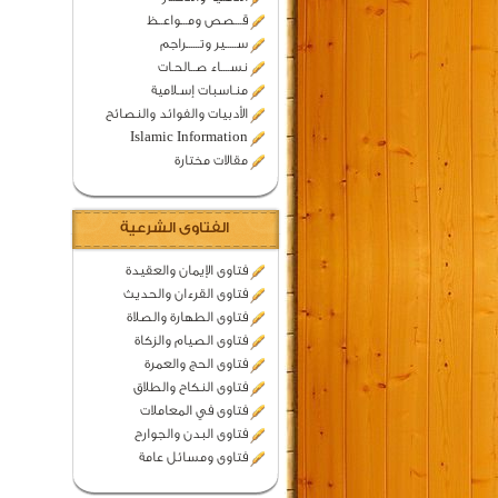
قـــصص ومـــواعــظ
ســـــير وتــــــراجم
نســــاء صــالحـات
منـاسبات إسـلامية
الأدبيات والفوائد والنصائح
Islamic Information
مقالات مختارة
الفتاوى الشرعية
فتاوى الإيمان والعقيدة
فتاوى القرءان والحديث
فتاوى الطهارة والصلاة
فتاوى الصيام والزكاة
فتاوى الحج والعمرة
فتاوى النكاح والطلاق
فتاوى في المعاملات
فتاوى البدن والجوارح
فتاوى ومسائل عامة