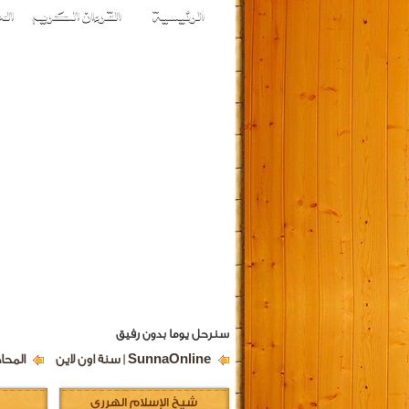
سنرحل يوما بدون رفيق
SunnaOnline | سنة اون لاين
المحا
شيخ الإسلام الهرري