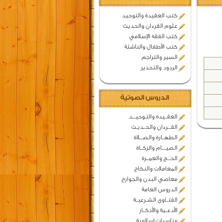
كتب العقيدة والتوحيد
علوم القرءان والحديث
كتب الفقه الإسلامي
كتب الأطفال والناشئة
السير والتراجم
الردود والتحذير
الدروس الصوتية
العقــيدة والتـوحيـــد
القـــرءان والحــديـث
الطهــارة والصـــلاة
الصيــــام والزكــاة
الحـــج والعمــرة
المعاملات والنكاح
معاصي البدن والجوارح
الدروس العامة
الفتــاوى الشـرعيــة
الأدعــية والأذكــار
مناسبات اسلامية