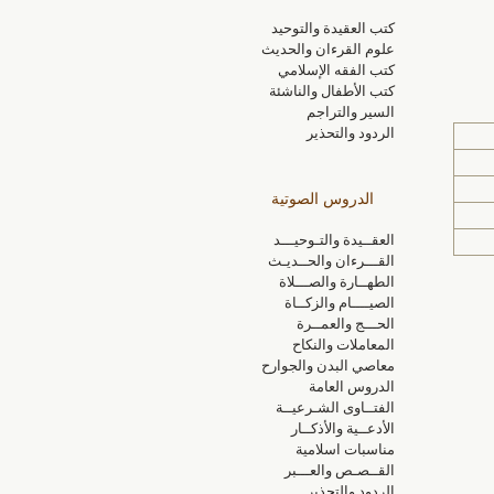
كتب العقيدة والتوحيد
علوم القرءان والحديث
كتب الفقه الإسلامي
كتب الأطفال والناشئة
السير والتراجم
الردود والتحذير
الدروس الصوتية
العقــيدة والتـوحيـــد
القـــرءان والحــديـث
الطهــارة والصـــلاة
الصيــــام والزكــاة
الحـــج والعمــرة
المعاملات والنكاح
معاصي البدن والجوارح
الدروس العامة
الفتــاوى الشـرعيــة
الأدعــية والأذكــار
مناسبات اسلامية
القــصـص والعـــبر
الردود والتحذير