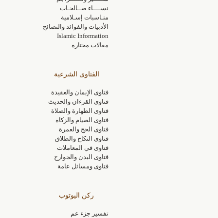
نســــاء صــالحـات
منـاسبات إسـلامية
الأدبيات والفوائد والنصائح
Islamic Information
مقالات مختارة
الفتاوى الشرعية
فتاوى الإيمان والعقيدة
فتاوى القرءان والحديث
فتاوى الطهارة والصلاة
فتاوى الصيام والزكاة
فتاوى الحج والعمرة
فتاوى النكاح والطلاق
فتاوى في المعاملات
فتاوى البدن والجوارح
فتاوى ومسائل عامة
ركن اليوتوب
تفسير جزء عم