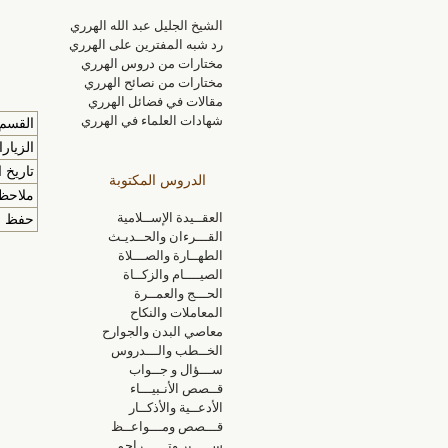
الشيخ الجليل عبد الله الهرري
رد شبه المفترين على الهرري
مختارات من دروس الهرري
مختارات من نصائح الهرري
مقالات في فضائل الهرري
شهادات العلماء في الهرري
القسم 
الزيار
تاريخ ا
الدروس المكتوبة
ملاحظا
العقــيدة الإســلامية
حفظ الم
القـــرءان والحــديـث
الطهــارة والصـــلاة
الصيــــام والزكــاة
الحـــج والعمــرة
المعاملات والنكاح
معاصي البدن والجوارح
الخــطب والـــدروس
ســـؤال و جــواب
قــصص الأنـبيـــاء
الأدعــية والأذكــار
قـــصص ومـــواعــظ
ســـــير وتــــــراجم