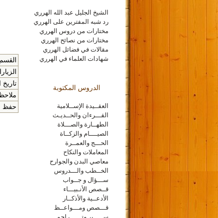
الشيخ الجليل عبد الله الهرري
رد شبه المفترين على الهرري
مختارات من دروس الهرري
مختارات من نصائح الهرري
مقالات في فضائل الهرري
شهادات العلماء في الهرري
القسم 
الزيار
تاريخ ا
الدروس المكتوبة
ملاحظا
العقــيدة الإســلامية
حفظ الم
القـــرءان والحــديـث
الطهــارة والصـــلاة
الصيــــام والزكــاة
الحـــج والعمــرة
المعاملات والنكاح
معاصي البدن والجوارح
الخــطب والـــدروس
ســـؤال و جــواب
قــصص الأنـبيـــاء
الأدعــية والأذكــار
قـــصص ومـــواعــظ
ســـــير وتــــــراجم