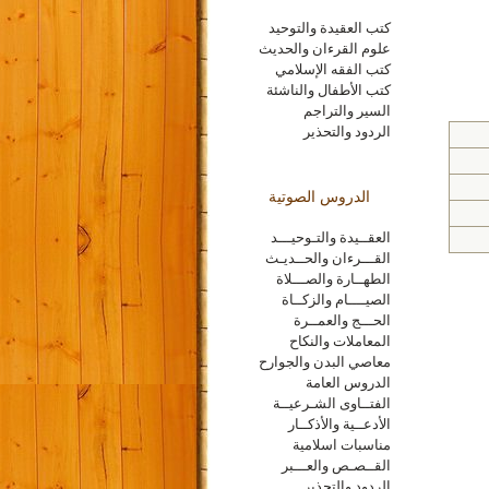
كتب العقيدة والتوحيد
علوم القرءان والحديث
كتب الفقه الإسلامي
كتب الأطفال والناشئة
السير والتراجم
الردود والتحذير
الدروس الصوتية
العقــيدة والتـوحيـــد
القـــرءان والحــديـث
الطهــارة والصـــلاة
الصيــــام والزكــاة
الحـــج والعمــرة
المعاملات والنكاح
معاصي البدن والجوارح
الدروس العامة
الفتــاوى الشـرعيــة
الأدعــية والأذكــار
مناسبات اسلامية
القــصـص والعـــبر
الردود والتحذير