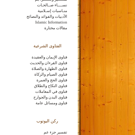
نســــاء صــالحـات
منـاسبات إسـلامية
الأدبيات والفوائد والنصائح
Islamic Information
مقالات مختارة
الفتاوى الشرعية
فتاوى الإيمان والعقيدة
فتاوى القرءان والحديث
فتاوى الطهارة والصلاة
فتاوى الصيام والزكاة
فتاوى الحج والعمرة
فتاوى النكاح والطلاق
فتاوى في المعاملات
فتاوى البدن والجوارح
فتاوى ومسائل عامة
ركن اليوتوب
تفسير جزء عم