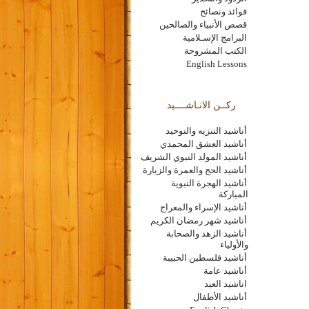
فوائد ونصائح
قصص الأنبياء والصالحين
البرامج الإسـلامية
الكتب المشروحة
English Lessons
ركــن الانـاشــــيد
أناشيد التنزيه والتوحيد
أناشيد العشق المحمدي
أناشيد المولد النبوي الشريف
أناشيد الحج والعمرة والزيارة
أناشيد الهجرة النبوية
المباركة
أناشيد الإسراء والمعراج
أناشيد شهر رمضان الكريم
أناشيد الزهد والصحابة
والأولياء
أناشيد فلسطين الحبيبة
أناشيد عامة
اناشيد العيد
أناشيد الأطفال