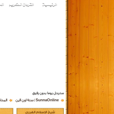
سنرحل يوما بدون رفيق
SunnaOnline | سنة اون لاين
المحا
شيخ الإسلام الهرري