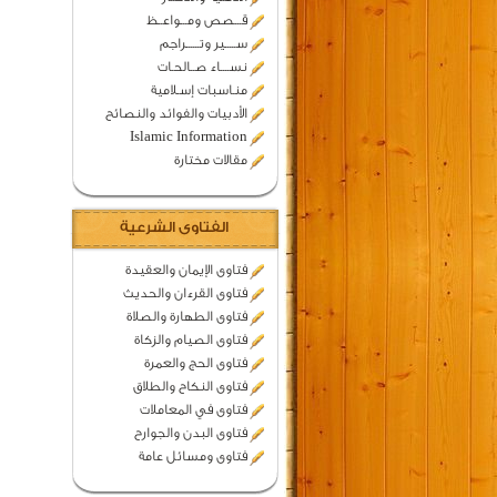
قـــصص ومـــواعــظ
ســـــير وتــــــراجم
نســــاء صــالحـات
منـاسبات إسـلامية
الأدبيات والفوائد والنصائح
Islamic Information
مقالات مختارة
الفتاوى الشرعية
فتاوى الإيمان والعقيدة
فتاوى القرءان والحديث
فتاوى الطهارة والصلاة
فتاوى الصيام والزكاة
فتاوى الحج والعمرة
فتاوى النكاح والطلاق
فتاوى في المعاملات
فتاوى البدن والجوارح
فتاوى ومسائل عامة