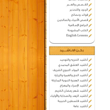
القــصـص والعـــبر
الردود والتحذير
فوائد ونصائح
قصص الأنبياء والصالحين
البرامج الإسـلامية
الكتب المشروحة
English Lessons
ركــن الانـاشــــيد
أناشيد التنزيه والتوحيد
أناشيد العشق المحمدي
أناشيد المولد النبوي الشريف
أناشيد الحج والعمرة والزيارة
أناشيد الهجرة النبوية المباركة
أناشيد الإسراء والمعراج
أناشيد شهر رمضان الكريم
أناشيد الزهد والصحابة والأولياء
أناشيد فلسطين الحبيبة
أناشيد عامة