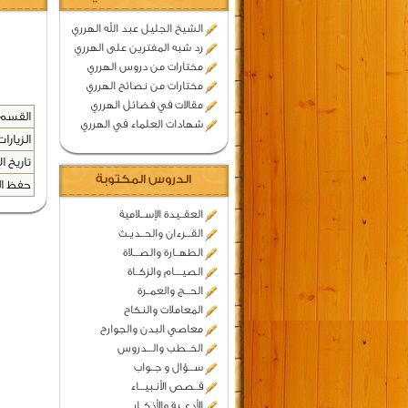
الشيخ الجليل عبد الله الهرري
رد شبه المفترين على الهرري
مختارات من دروس الهرري
مختارات من نصائح الهرري
مقالات في فضائل الهرري
القسم 
شهادات العلماء في الهرري
الزيارات
تاريخ ال
الدروس المكتوبة
حفظ المح
العقــيدة الإســلامية
القـــرءان والحــديـث
الطهــارة والصـــلاة
الصيــــام والزكــاة
الحـــج والعمــرة
المعاملات والنكاح
معاصي البدن والجوارح
الخــطب والـــدروس
ســـؤال و جــواب
قــصص الأنـبيـــاء
الأدعــية والأذكــار