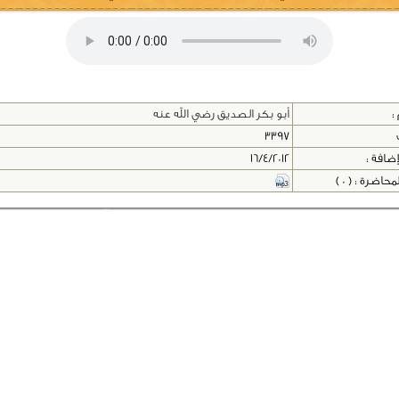
:
أبو بكر الصديق رضي الله عنه
3397
إضافة :
16/4/2012
اضرة : ( 0 )