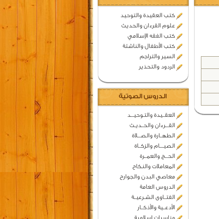
كتب العقيدة والتوحيد
علوم القرءان والحديث
كتب الفقه الإسلامي
كتب الأطفال والناشئة
السير والتراجم
الردود والتحذير
الدروس الصوتية
العقــيدة والتـوحيـــد
القـــرءان والحــديـث
الطهــارة والصـــلاة
الصيــــام والزكــاة
الحـــج والعمــرة
المعاملات والنكاح
معاصي البدن والجوارح
الدروس العامة
الفتــاوى الشـرعيــة
الأدعــية والأذكــار
مناسبات اسلامية