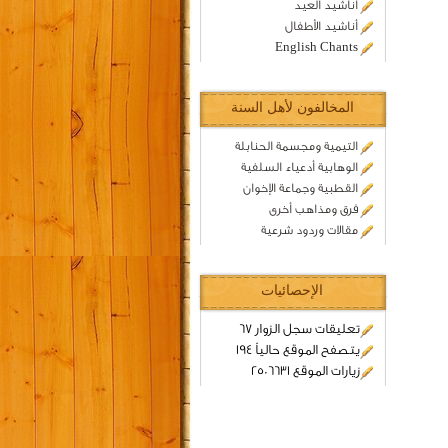
اناشيد العيد
أناشيد الأطفال
English Chants
المخالفون لأهل السنة
التيمية ومجسمة الحنابلة
الوهابية أدعياء السلفية
القطبية وجماعة الإخوان
فرق ومذاهب أخرى
مقالات وردود شرعية
الإحصائيات
تعليقات سجل الزوار 67
يتصفح الموقع حالياً 194
زيارات الموقع 2506631