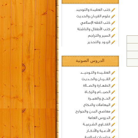
كتب العقيدة والتوحيد
علوم القرءان والحديث
كتب الفقه الإسلامي
كتب الأطفال والناشئة
السير والتراجم
الردود والتحذير
الدروس الصوتية
العقــيدة والتـوحيـــد
القـــرءان والحــديـث
الطهــارة والصـــلاة
الصيــــام والزكــاة
الحـــج والعمــرة
المعاملات والنكاح
معاصي البدن والجوارح
الدروس العامة
الفتــاوى الشـرعيــة
الأدعــية والأذكــار
مناسبات اسلامية