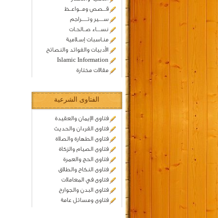
قـــصص ومـــواعــظ
ســـــير وتــــــراجم
نســــاء صــالحـات
منـاسبات إسـلامية
الأدبيات والفوائد والنصائح
Islamic Information
مقالات مختارة
الفتاوى الشرعية
فتاوى الإيمان والعقيدة
فتاوى القرءان والحديث
فتاوى الطهارة والصلاة
فتاوى الصيام والزكاة
فتاوى الحج والعمرة
فتاوى النكاح والطلاق
فتاوى في المعاملات
فتاوى البدن والجوارح
فتاوى ومسائل عامة