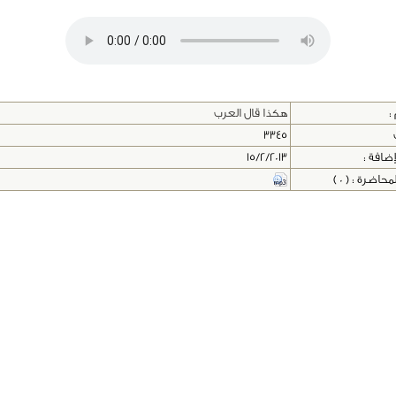
:
هكذا قال العرب
3345
إضافة :
15/2/2013
اضرة : ( 0 )