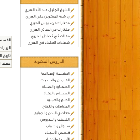
الشيخ الجليل عبد الله الهرري
رد شبه المفترين على الهرري
مختارات من دروس الهرري
مختارات من نصائح الهرري
مقالات في فضائل الهرري
القسم 
شهادات العلماء في الهرري
الزيارات
تاريخ ال
الدروس المكتوبة
حفظ المح
العقــيدة الإســلامية
القـــرءان والحــديـث
الطهــارة والصـــلاة
الصيــــام والزكــاة
الحـــج والعمــرة
المعاملات والنكاح
معاصي البدن والجوارح
الخــطب والـــدروس
ســـؤال و جــواب
قــصص الأنـبيـــاء
الأدعــية والأذكــار