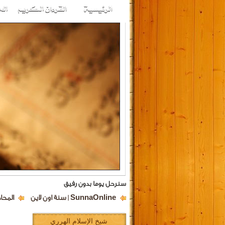
سنرحل يوما بدون رفيق
SunnaOnline | سنة اون لاين
المحا
شيخ الإسلام الهرري