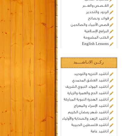
القــصـص والعـــبر
الردود والتحذير
فوائد ونصائح
قصص الأنبياء والصالحين
البرامج الإسـلامية
الكتب المشروحة
English Lessons
ركــن الانـاشــــيد
أناشيد التنزيه والتوحيد
أناشيد العشق المحمدي
أناشيد المولد النبوي الشريف
أناشيد الحج والعمرة والزيارة
أناشيد الهجرة النبوية المباركة
أناشيد الإسراء والمعراج
أناشيد شهر رمضان الكريم
أناشيد الزهد والصحابة والأولياء
أناشيد فلسطين الحبيبة
أناشيد عامة