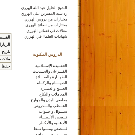
الشيخ الجليل عبد الله الهرري
رد شبه المفترين على الهرري
مختارات من دروس الهرري
مختارات من نصائح الهرري
مقالات في فضائل الهرري
شهادات العلماء في الهرري
القسم 
الزيار
تاريخ ا
الدروس المكتوبة
ملاحظا
العقــيدة الإســلامية
حفظ الم
القـــرءان والحــديـث
الطهــارة والصـــلاة
الصيــــام والزكــاة
الحـــج والعمــرة
المعاملات والنكاح
معاصي البدن والجوارح
الخــطب والـــدروس
ســـؤال و جــواب
قــصص الأنـبيـــاء
الأدعــية والأذكــار
قـــصص ومـــواعــظ
ســـــير وتــــــراجم