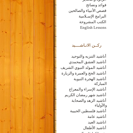
فوائد ونصائح
قصص الأنبياء والصالحين
البرامج الإسـلامية
الكتب المشروحة
English Lessons
ركــن الانـاشــــيد
أناشيد التنزيه والتوحيد
أناشيد العشق المحمدي
أناشيد المولد النبوي الشريف
أناشيد الحج والعمرة والزيارة
أناشيد الهجرة النبوية
المباركة
أناشيد الإسراء والمعراج
أناشيد شهر رمضان الكريم
أناشيد الزهد والصحابة
والأولياء
أناشيد فلسطين الحبيبة
أناشيد عامة
اناشيد العيد
أناشيد الأطفال