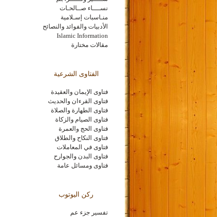
نســــاء صــالحـات
منـاسبات إسـلامية
الأدبيات والفوائد والنصائح
Islamic Information
مقالات مختارة
الفتاوى الشرعية
فتاوى الإيمان والعقيدة
فتاوى القرءان والحديث
فتاوى الطهارة والصلاة
فتاوى الصيام والزكاة
فتاوى الحج والعمرة
فتاوى النكاح والطلاق
فتاوى في المعاملات
فتاوى البدن والجوارح
فتاوى ومسائل عامة
ركن اليوتوب
تفسير جزء عم