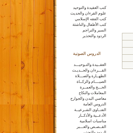
كتب العقيدة والتوحيد
علوم القرءان والحديث
كتب الفقه الإسلامي
كتب الأطفال والناشئة
السير والتراجم
الردود والتحذير
الدروس الصوتية
العقــيدة والتـوحيـــد
القـــرءان والحــديـث
الطهــارة والصـــلاة
الصيــــام والزكــاة
الحـــج والعمــرة
المعاملات والنكاح
معاصي البدن والجوارح
الدروس العامة
الفتــاوى الشـرعيــة
الأدعــية والأذكــار
مناسبات اسلامية
القــصـص والعـــبر
الردود والتحذير