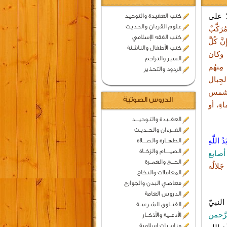
ّ على
كتب العقيدة والتوحيد
علوم القرءان والحديث
ُرَكَّبٌ
كتب الفقه الإسلامي
نَّ كُلَّ
كتب الأطفال والناشئة
ٌ، وكان
السير والتراجم
مِنهُ
م
الردود والتحذير
لجِبال
كالشمس
الدروس الصوتية
اءِ، أو
العقــيدة والتـوحيـــد
القـــرءان والحــديـث
َدُ اللَّهِ
الطهــارة والصـــلاة
الصيــــام والزكــاة
أصابع
الحـــج والعمــرة
جَلالُه
المعاملات والنكاح
معاصي البدن والجوارح
الدروس العامة
لنبيّ
الفتــاوى الشـرعيــة
َّحمن
الأدعــية والأذكــار
مناسبات اسلامية