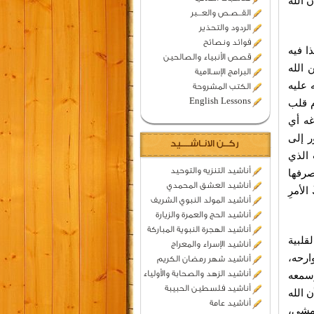
 الله
القــصـص والعـــبر
الردود والتحذير
فوائد ونصائح
ذا فيه
قصص الأنبياء والصالحين
 الله
البرامج الإسـلامية
 عليه
الكتب المشروحة
English Lessons
م قلب
غه أي
ر إلى
ركــن الانـاشــــيد
ت الذي
أناشيد التنزيه والتوحيد
صرفها
أناشيد العشق المحمدي
لأمرِ
أناشيد المولد النبوي الشريف
أناشيد الحج والعمرة والزيارة
أناشيد الهجرة النبوية المباركة
قلبية
أناشيد الإسراء والمعراج
ارحه،
أناشيد شهر رمضان الكريم
أناشيد الزهد والصحابة والأولياء
وسمعه
أناشيد فلسطين الحبيبة
ن الله
أناشيد عامة
مشيِ،