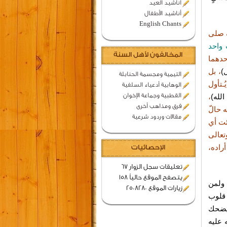
اناشيد العيد
أناشيد الأطفال
English Chants
ه صلى
 واحد
المخالفون لأهل السنة
حدهما
)
، بل
التيمية ومجسمة الحنابلة
ُـتأول
الوهابية أدعياء السلفية
القطبية وجماعة الإخوان
لله)
،
فرق ومذاهب أخرى
 حالّ
مقالات وردود شرعية
ئت أي
عالى
راده،
الإحصائيات
تعليقات سجل الزوار 67
يتصفح الموقع حالياً 158
 ولمن
زيارات الموقع 2508280
 قلوب
يضحك
 عليه