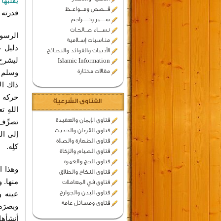
يقلبها
قـــصص ومـــواعــظ
قدرته ك
ســـــير وتــــــراجم
نســــاء صــالحـات
الرسول
منـاسبات إسـلامية
دليل ع
الأدبيات والفوائد والنصائح
ليشرح 
Islamic Information
مقالات مختارة
وسلم أ
ذاك ال
حركه إ
الفتاوى الشرعية
اللهِ ت
فتاوى الإيمان والعقيدة
تصرِّف
فتاوى القرءان والحديث
إلى الض
فتاوى الطهارة والصلاة
كلِه.
فتاوى الصيام والزكاة
فتاوى الحج والعمرة
وهذا ا
فتاوى النكاح والطلاق
منها. 
فتاوى في المعاملات
فتاوى البدن والجوارح
عينه و
فتاوى ومسائل عامة
وبصرَه 
أنشأها