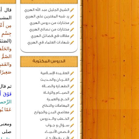
قال أب
الشيخ الجليل عبد الله الهرري
رد شبه المفترين على الهرري
المشبه
مختارات من دروس الهرري
مِن أَعْ
مختارات من نصائح الهرري
جِسْمٍ م
مقالات في فضائل الهرري
(الصَنَ
شهادات العلماء في الهرري
والخَلَ
الصُمُّ
الدروس المكتوبة
والقَمَر
صَغِيرًا
العقــيدة الإســلامية
القـــرءان والحــديـث
ثم قال:
الطهــارة والصـــلاة
الصيــــام والزكــاة
فَوْقَ أَي
الحـــج والعمــرة
الرَّح
المعاملات والنكاح
عَمّا يُ
معاصي البدن والجوارح
الخــطب والـــدروس
ومعنى 
ســـؤال و جــواب
صلى ال
قــصص الأنـبيـــاء
الأدعــية والأذكــار