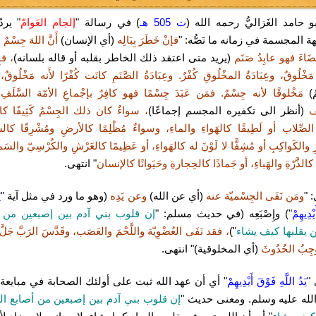
و حامد الغَزاليُّ رحمه الله (
ت 505 هـ
) في رسالة "
إلجام العَوامّ
" يرد
ة المجسمة في زمانه ما نَصُّه: "
فإنْ خَطَرَ بِبَالِه
(أي الإنسان)
أَنَّ اللهَ جِسْمٌ م
ضَاءَ فهو عابِدُ صَنَم
(يريد متى اعتقد ذلك الخاطر بقلبه أو قاله بلسانه)
، فإِ
َخْلُوقٌ، وعِبَادَةُ المخْلُوقِ كُفْرٌ. وعِبَادَةُ الصَّنَمِ كانَت كُفْرًا لأَنه مَخْلُوق
مُ)
مَخْلوقًا لأنه جِسْمٌ. فمَن عَبَدَ جِسْمًا فهو كافِرٌ بإجْماعِ الأمّة السَّلَفِ 
ف
(أنظر الى تكفيره المجسم إجماعًا)
، سواءٌ كان ذلك الجِسْمُ كَثِيفًا كا
 الصِّلاب أو لَطِيفًا كالهَواءِ والماءِ، وسواءٌ مُظْلِمًا كالأرضِ ومُشْرِقًا 
ِ والكَواكِبِ أو مُشِفًّا لا لَوْنَ له كالهَواءِ، أو عَظِيمًا كالعَرْشِ والكُرْسِيّ والسَم
 كالذَّرّةِ والهَباءِ، أو جَمادًا كالحِجارةِ وحَيَوانًا كالإنسان
" انتهى.
 "
ومَن نَفَى الجِسْميّة عنه
(أي عن الله)
وعن يَدِه
(وهو ما ورد في مثل آية "
ي
ْدِيهِمْ
") وإِصْبَعِه (في حديث مسلم: "
إن قلوب بني آدم بين إصبعين من 
من يقلبها كيف يشاء
")
، فقد نَفَى العُضْوِيّة واللَّحْمَ والعَصَب، وقَدَّسَ الرَبَّ جَلَّ 
وجِبُ الحُدُوثَ
(أي المخلوقية)" انتهى.
"
يَدُ اللَّهِ فَوْقَ أَيْدِيهِمْ
" أي أن عهد الله ثبت على أولئك الصحابة في مبايعة ا
له عليه وسلم. ومعنى حديث "
إن قلوب بني آدم بين إصبعين من أصابع الر