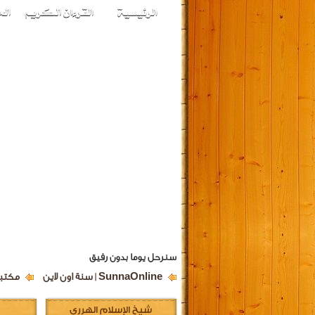
سنرحل يوما بدون رفيق
SunnaOnline | سنة اون لاين
مكتبة
شيخ الإسلام الهرري