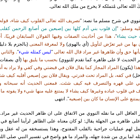
كَ الله تعالى مُتملكه لا يخرج من ملكِ الله تعالى.
نووي في شرح مسلم ما نصه: "
تصريف الله تعالى القلوب كيف شاء، قول
ليه وسلم
: "
إن قلوب بني آدم كلها بين إصبعين من أصابع الرحمن كقلب
 حيث يشاء
"
، هذا من أحاديث الصفات وفيها القولان السابقان قريبًا، أ
ن بها من غير تعرّض لتأويل
(أي بالهوى)
ولا لمعرفة المعنى
(بالجزم بلا دليل
أنها حق وأن ظاهرها غير مراد قال الله تعالى
"
ليس كمثله شيء
"
. والثاني ي
ـر الحديث لا على ظاهره كما تقدم للنووي)
بحسب ما يليق بها
(أي بصفات ا
ذا
(يكون)
المراد المجاز كما يقال فلان في قبضتي وفي كفي ولا يراد به أنه
خل)
في كفه، بل المراد تحت قدرتي. ويقال فلان بين إصبعي أقلبه كيف ش
ني على قهره والتصرف فيه كيف شئت. فمعنى الحديث أنه سبحانه وت
في قلوب عباده وغيرها كيف يشاء لا يمتنع عليه منها شيء ولا يفوته ما أ
 يمتنع على الإنسان ما كان بين إصبعيه
". انتهى
 العاقل الى ما نقله النووي من الاتفاق على ان ظاهر الحديث غير مراد.
لى ظاهره من الجهلة يقال: لو كان معناه على الظاهر لرأينا أصابع في
مل لهم عمليات جراحية بالقلب المفتوح، وهذا يستسخفه من له عقل و
له لما يرى من شدة جهله، والمراد ما هو واضح في تفسير النبي صلى الله