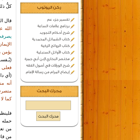
كلُّ ذل
ركن اليوتوب
تفسير جزء عم
قال ال
برنامج علامات الساعة
الله ع
شرح أحكام التجويد
يصرفه
كتاب الشمائل المحمدية
الإيما
كتاب الروائح الزكية
يؤمن ب
كتاب الأوائل السنبلية
مختصر البخاري لإبن أبي جمرة
(يُـفس
شرح الورقات في أصول الفقه
فعلى ه
إيضاح المرام من رسالة الإمام
(أي دا
أنه م
متصرف 
محرك البحث
كما لا
فلينظر
حمله ع
من تع
من قائ