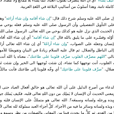
 كيف يشاء
" أي أن الله يتصرف بقلوب العباد كما يشاء بلا ممانع ولا مضاد لأن
املة تامة. وهذا أسلوبٌ من أساليبِ البلاغة في اللغةِ العربية.
 صلى الله عليه وسلم شرح ذلك قال: "
إن شاء أقامه وإن شاء أزاغه
" وه
لى التأويل التفصيلي وأن الرسول صلى الله عليه وسلم فعله بوحي من
الحديث الذي نزل عليه هو كذلك بوحي من الله تعالى. الرسول صلى الله
وّله وفسّـره على ما يليق بالله قال "
إن شاء أقامه
" أي إن شاء الله أقا
إنسان وجعله على الصواب، "
وإن شاء أزاغَهُ
" أي إن شاء الله تعالى أزا
لى الباطل والضلال. ثم قال عليه السلام زيادةً في البيانِ وتفويضًا للأمو
عالى "
اللهم مصرِّف القلوب صرِّف قلوبنا على طاعتك
"، معناه يا الله أن
 القلوب، أنت توجهها كما تشاء، إن شئت تُوجهها الى الخير وإن شئت تَ
لالِ، "
صرِّف قلوبنا على طاعتِك
" أي وجِّه قلوبنا إلى طاعتك فأنت مالكُ ا
لدعاء من أصرح الدليل على أن الله تعالى هو خالق أفعال العباد حتى ال
ومعنى الحديث أن الإنسان لا يَملِك من دون اللهِ تعالى قلبه، فكيف يَملك جو
يده ورجله ولسانه وسمعَه؟. الله تعالى هو متملكٌ على الإنسان قلبَه 
ويدَه ولسانه وسائر ما فيه من الأجزاء. كلُّ أجزاء العبد مملوكة لله تعالى لأ
 من العدم. ثم كلُّ ما يحدث فينا من المعاني والصفات من نظرٍ وسمعٍ و