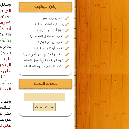
وسئل ال
ركن اليوتوب
إلى عيد
له : “
فل
تفسير جزء عم
كفرهم 
برنامج علامات الساعة
أنه اخت
شرح أحكام التجويد
(311 هـ) في الجامع بإسناده عن مـحمد بن سيرين (110 هـ) في قوله تعالى : ﴿
كتاب الشمائل المحمدية
يَشْهَدُو
كتاب الروائح الزكية
كتاب الأوائل السنبلية
(100 هـ). قال أبو القاسم هبة الله بن الحسين الطبري الفقيه الشافعي (418هـ) : “
مختصر البخاري لإبن أبي جمرة
للمسلم
شرح الورقات في أصول الفقه
المنكر
إيضاح المرام من رسالة الإمام
على جم
حدثنا ا
يَشْهَدُو
محرك البحث
الضحا
بكر ال
عن عطا
على ا