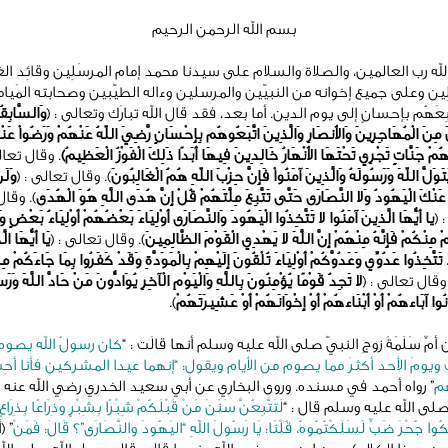
بسم الله الرحمن الرحيم
له رب العالمين، والصلاة والسلام على سيدنا محمد إمام المرسَلِين وقائِد الغُ
َّلِين وعلى جميع إخوانه من النبيّين والمرسلين وءاله الطيّبين وصحابته المَيام
ِعَهُم بإحسانٍ إلى يوم الدين. أما بعد، فقد قال الله تبارَك وتعالى : ﴿
وَالسَّابِق
نَ مِنَ الْمُهَاجِرِينَ وَالأَنصَارِ وَالَّذِينَ اتَّبَعُوهُم بِإِحْسَانٍ رَّضِيَ اللّهُ عَنْهُمْ وَرَضُواْ عَنْه
لَهُمْ جَنَّاتٍ تَجْرِي تَحْتَهَا الأَنْهَارُ خَالِدِينَ فِيهَا أَبَدًا ذَلِكَ الْفَوْزُ الْعَظِيمُ
﴾
. وقال تعال
َوَلَّ اللّهَ وَرَسُولَهُ وَالَّذِينَ آمَنُواْ فَإِنَّ حِزْبَ اللّهِ هُمُ الْغَالِبُونَ
﴾. وقال تعالى : ﴿
وَلَن
نْكَ الْيَهُودُ وَلا النَّصَارَى حَتَّى تَتَّبِعَ مِلَّتَهُمْ قُلْ إِنَّ هُدَى اللَّهِ هُوَ الْهُدَى
﴾. وقال
 ﴿
يا أَيُّهَا الَّذِينَ آمَنُوا لا تَتَّخِذُوا الْيَهُودَ وَالنَّصَارَى أَوْلِيَاءَ بَعْضُهُمْ أَوْلِيَاءُ بَعْضٍ و
ُمْ مِنْكُمْ فَإِنَّهُ مِنْهُمْ إِنَّ اللَّهَ لا يَهْدِي الْقَوْمَ الظَّالِمِينَ
﴾. وقال تعالى : ﴿
يَا أَيُّهَا الَ
 تَتَّخِذُوا عَدُوِّي وَعَدُوَّكُمْ أَوْلِيَاءَ تُلْقُونَ إِلَيْهِمْ بِالْمَوَدَّةِ وَقَدْ كَفَرُوا بِمَا جَاءَكُمْ مِ
 وقال تعالى : ﴿
لا تَجِدُ قَوْمًا يُؤْمِنُونَ بِاللَّهِ وَالْيَوْمِ الْآخِرِ يُوَادُّونَ مَنْ حَادَّ اللَّهَ وَرَس
نُوا آبَاءهُمْ أَوْ أَبْنَاءهُمْ أَوْ إِخْوَانَهُمْ أَوْ عَشِيرَتَهُمْ
﴾.
ن أمِّ سَلَمَةَ زوجِ النبيّ صلى الله عليه وسلم أنها قالَت : “
كان رسولُ الله يصوم 
يومَ الأحد أكثرَ مما يصوم من الأيام ويقول: “إنهما عيدا المشركين فأنا أحِ
هم
” رواه أحمد في مسنده. وروى البخاري عن أبي سعيد الخدري رضي الله عنه 
صلى الله عليه وسلم قال : “
لَتَتَّبِعُنَّ سَنَنَ مَنْ قَبْلَكُمْ شِبْرًا بِشِبْرٍ وَذِرَاعًا بِذِرَاع
كُوا جُحْرَ ضَبٍّ لَسَلَكْتُمُوهُ، قُلْنَا: يَا رَسُولَ اللهِ “اليَهُودَ والنَّصَارَى”؟ قَالَ: فَمَنْ
” (