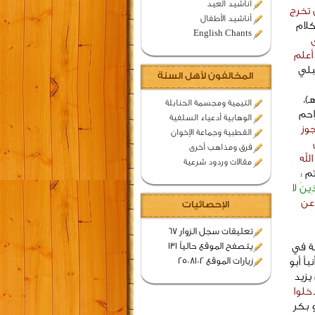
اناشيد العيد
 تخرج
أناشيد الأطفال
 فى كلام
English Chants
أعلم
بلي
المخالفون لأهل السنة
ارى وكذلك عن مـجاهد بن جبر (102 هـ)،
التيمية ومجسمة الحنابلة
حاك بن مزاحم
الوهابية أدعياء السلفية
جوز
القطبية وجماعة الإخوان
فرق ومذاهب أخرى
لله
مقالات وردود شرعية
م :
َذِينَ لا
عن
الإحصائيات
تعليقات سجل الزوار 67
يتصفح الموقع حالياً 131
ذمة في
زيارات الموقع 2508102
 الفقيه أنبأ أبو
يزيد
دخلوا
و بكر