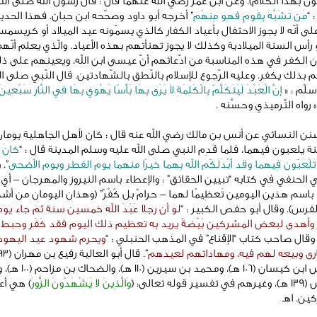
ِيُّون بهذا الكلام). وعن ابن عمر رضي الله عنهما قال : قال رسول الله صلى الل
 “
مَن تَشَبَّهَ بِقَومٍ فهو مِنهُم
” أخرجه أبو داود وصحّحه ابن حبان. فهذا الحدي
ى أنّه لا يجوز الاحتفال بأعياد الكفار كالذي يسمّونه عيد الميلاد أو كريسمس
و رأس السنة الميلادية وكذلك لا يجوز تهنأتهم بهذه الأعياد. والّذي يعلم أنّه
 الكفر في هذه المناسبة من ادّعائهم أنّ عيسى ابن الله، ويعينهم على ذل
 بذلك يكفر. وعليه الرّجوع للإسلام بالنّطق بالشّهادتين. قال النّبي صلى ال
سلّم : «
إِنَّ الْعَبْدَ لَيَتَكَلَّمُ بِالْكَلِمَةِ لاَ يَرَى بِهَا بَأْسًا يَهْوِي بِهَا فِي النَّارِ سَبْعِينَ
 رواه التِّرميذي وحسَّنه .
ن النسائي عن أنس بن مالك رضي الله عنه قال : كان لأهل الجاهلية يوما
 يلعبون فيهما، فلما قَدِم النبي صلى الله عليه وسلم المدينة قال : “
كانَ 
 تَلْعَبُون فِيهما وقد أَبْدَلَكُم الله بِهما خَيرًا منهما يوم الفطر ويوم الأضحى
”. 
ي الحنفي في كتابه “تبيين الحقائق” : والإعطاء باسم النيروز والمهرجان – أي 
 باسم هذين اليومين تَعظِيمًا لهما – حرامٌ بل كُفْرٌ” (وهذان اليومان من أش
الفرس). وقال أبو حفص الكبير : “
لو أن رجلا عَبَدَ الله خمسين سنة ثم جاء يوم
ز وأهدى لبعض المشركين بَيْضةً يريد به تعظيم ذلك اليوم فقد كَفَر وحبط
 وقال صاحب كتاب “الإقناع” في المذهب الحنبلي : “
ويحرم شهود عيد اليهود
رى وبيعه لهم فيه، ومهاداتهم لعيدهم
وطاوس ابن كيسان (106 هـ)، ومـحمد بن سير
ر قوله تعالى: ﴿
وَالَّذِينَ لا يَشْهَدُونَ الزُّورَ
﴾ هي أعي
ين. اهـ