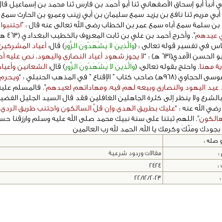
ي أنبأ أبو إسحاق الأصفهاني ثنا أبو أحمد بن فارس ثنا محمد بن إسماعيل قا
أبي مريم ثنا نافع بن يزيد سمع سليمان بن أبي زينب وعمرو بن الحارث سمع
ن سلمة سمع أباه سمع عمر بن الخطاب رضى الله تعالى عنه قال : ”
اجتنبوا 
ي عيدهم
”. وأخرج أحمد بن علي ب
اس في تفسير قوله تعالى : ﴿
وَالَّذِينَ لا يَشْهَدُونَ الزُّورَ
﴾ قال:
أعياد المشركين
الحسن الآمدي(631 هـ) : “
لا يجوز شهود أعياد النصارى واليهود، نص عليه أ
ية مهنا
. واحتج بقوله تعالى: ﴿
وَالَّذِينَ لا يَشْهَدُونَ الزُّورَ
﴾ قال:
الشعانين وأعيا
96هـ) صاحب كتاب ” الإقناع ” في المذهب الحنبلي : “
ويـحرم
يد اليهود والنصارى وبيعه لهم فيه، ومهاداتهم لعيدهم
”. فالمسلم عليه
بالشرع ولا ينظر إلى كثرة الجاهلين الغافلين فقد قال السيد الجليل الفضي
ضي الله عنه : “
عليك بطريق الهدى وإن قلَّ السالكون واجتنب طريق الردى 
هالكون
”. اللهم ثبتنا على سنة نبيك محمد صلى الله عليه وسلم وارزقنا ح
بجودك ومَنِّكَ وكرمك يا الله. الحمد لله رب العالمين
 صله :
:
مقالات وردود شرعية
 :
2424
:
22/12/2023