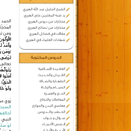
الشيخ الجليل عبد الله الهرري
رد شبه المفترين على الهرري
الحمد ل
مختارات من دروس الهرري
المُحَج
مختارات من نصائح الهرري
ومن تَب
مقالات في فضائل الهرري
الأَوَّلُو
شهادات العلماء في الهرري
وَأَعَدَّ 
﴿
وَمَن يَت
الدروس المكتوبة
تَرْضَى عَ
تعالى :
العقــيدة الإســلامية
يَتَوَلَّه
القـــرءان والحــديـث
آمَنُوا لا
الطهــارة والصـــلاة
الْحَقِّ
﴾.
الصيــــام والزكــاة
وَلَوْ كَا
الحـــج والعمــرة
المعاملات والنكاح
رُوِيَ ع
معاصي البدن والجوارح
السبت و
الخــطب والـــدروس
أخالِفَ
ســـؤال و جــواب
النبي 
قــصص الأنـبيـــاء
لَوْ سَلَ
الأدعــية والأذكــار