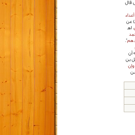
ل قال
أعداء
ن ثابت المعروف بالخطيب البغدادي (463 هـ) عن
. اهـ
حمد
دهم
”.
 أن
ل بن
وإن
سن