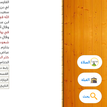
الفارس
لي بن 
سعيد ب
الله ف
ابن عب
وقال أبو 
في روا
وقال موسى الحجاوي (8
شهود ع
يتلزم 
عياض ر
كثر ال
الصلاة
الختام 
رابط ذو
القسم 
القبلة
الزيارات
التاريخ 
بحث