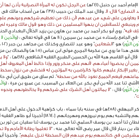
إمام أحمد بن حنبل (241هـ)
عن الرجل تكون له المرأة النصرانية يأذن لها أن
 النصارى؟ قال: لا
. وقال عبد الـملك بن حبيب (238 هـ) من أصحاب مالك
ا يعاوَنون على شىء من عيدهم لأن ذلك من تعظيم شركهم وعونهم على
وينبغي للسلاطين ان ينهوا المسلمين عن ذلك وهو قول مالك وغيره لم 
ُلِف فيه
”. روى أبو بكر أحمد بن محمد بن هارون بن يزيد الخَلاَّل البغدادي الحن
وَالَّذِينَ لا
نَ الزُّورَ
﴾ هو “ا
لشعانين
” وهو عيد للنص
وفي معنى هذا ما روي عن عكرمة البربري مولى ابن عباس (105 هـ) والض
ولا ي
ين أن يحضروا أعيادهم، لأنهم على منكر وزور وإذا خالط أهل المعروف أهل
 بغير الإنكار عليهم كانوا كالراضين به المؤثرين له فنخشى من نزول سخط ا
اعتهم فيعم الجميع نعوذ بالله من سخطه
”. ثم ساق من طريق ابن أبي حات
لأشج، ثنا عبد الله بن أبي بكر، عن العلاء بن المسيب، عن عمرو بن مرة : ﴿
وَالّ
نَ الزُّورَ
﴾ قال : “
لا يـمالئون أهل الشرك على شركهم ولا يخالطونهم، ونحوه 
ك
”.
وقد ذكر البيهقي (458هـ) في سننه بابا سماه : باب كراهية الدخول على أهل ال
كنائسهم والتشبه بهم يوم نيروزهم ومهرجانهم. [18640] أخبرنا أبو طاهر
قطان ثنا أحمد بن يوسف السلمي ثنا محمد بن يوسف ثنا سفيان عن ثور بن 
ء بن دينار قال قال عمر رضى الله تعالى عنه : “
لا تعلموا رطانة الأعاجم ولا ت
لمشركين في كنائسهم يوم عيدهم فإن السخطة تنـزل عليهم
”. وأخبرنا أب