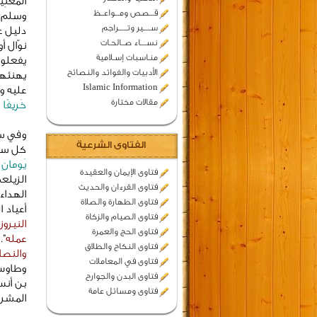
المَعْن
قـــصص ومـــواعــظ
وسلم :
ســـــير وتــــــراجم
دليل عل
نســــاء صــالحـات
نوّال أ
منـاسبات إسـلامية
يفعلون
الأدبيات والفوائد والنصائح
يهنئهم
Islamic Information
عليه و
مقالات مختارة
خَرِيفًا
»
وفي سن
الفتاوى الشرعية
كل سنة
يَومانِ
فتاوى الإيمان والعقيدة
الزيلع
فتاوى القرءان والحديث
الهداء
فتاوى الطهارة والصلاة
أعياد 
فتاوى الصيام والزكاة
النيرو
فتاوى الحج والعمرة
عمله
”.
فتاوى النكاح والطلاق
والنصا
فتاوى في المعاملات
فتاوى البدن والجوارح
بن أنس (139 هـ)، وغيرهم في تفسي
فتاوى ومسائل عامة
المشرك