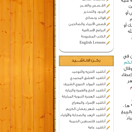
ه عليه
القــصـص والعـــبر
ث
الردود والتحذير
 أو
فوائد ونصائح
م
قصص الأنبياء والصالحين
ك أو
البرامج الإسـلامية
له
الكتب المشروحة
English Lessons
ن في
ركــن الانـاشــــيد
لكُم
وقال
أناشيد التنزيه والتوحيد
إعطاء
أناشيد العشق المحمدي
هر
أناشيد المولد النبوي الشريف
أناشيد الحج والعمرة والزيارة
أناشيد الهجرة النبوية المباركة
أناشيد الإسراء والمعراج
”. قال أبو العالية رفيع بن مهران (93 هـ) ،
أناشيد شهر رمضان الكريم
ين (110 هـ)، والضحاك بن مزاحم (100 هـ)، والربيع
أناشيد الزهد والصحابة والأولياء
ادُ
أناشيد فلسطين الحبيبة
أناشيد عامة