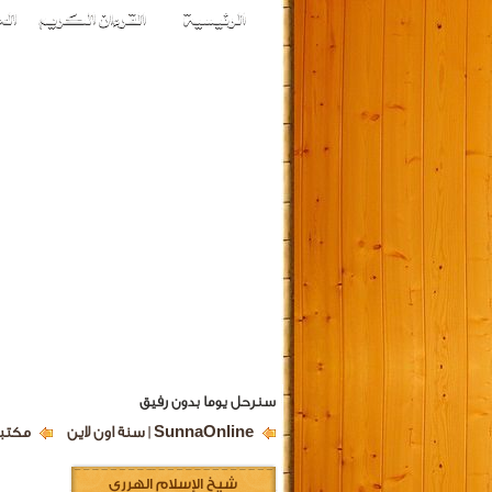
سنرحل يوما بدون رفيق
SunnaOnline | سنة اون لاين
مكتبة
شيخ الإسلام الهرري