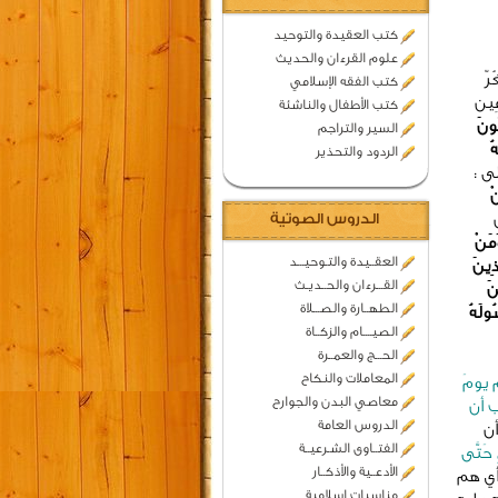
كتب العقيدة والتوحيد
علوم القرءان والحديث
رّ
كتب الفقه الإسلامي
ِين
كتب الأطفال والناشئة
ُونَ
السير والتراجم
ُ
الردود والتحذير
ى :
ْ
الدروس الصوتية
َمَنْ
العقــيدة والتـوحيـــد
ّذِينَ
القـــرءان والحــديـث
نَ
الطهــارة والصـــلاة
ُولَهُ
الصيــــام والزكــاة
الحـــج والعمــرة
المعاملات والنكاح
يومَ
معاصي البدن والجوارح
ب أن
الدروس العامة
أن
الفتــاوى الشـرعيــة
ٍ حَتَّى
الأدعــية والأذكــار
أي هم
مناسبات اسلامية