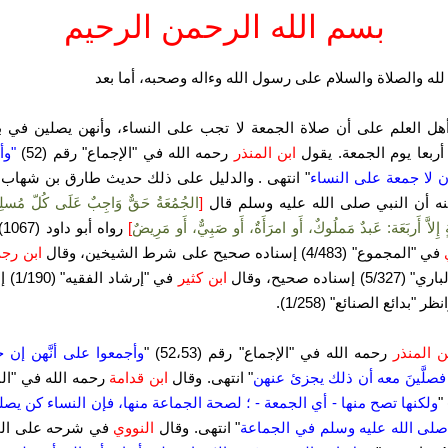
بسم الله الرحمن الرحيم
لله والصلاة والسلام على رسول الله وءاله وصحبه، أما بعد
هل العلم على أن صلاة الجمعة لا تجب على النساء، وأنهن يصلين في ب
أربعا يوم الجمعة.
يقول
ابن المنذر
رحمه الله في "الإجماع" رقم (52)
"
وأ
 لا جمعة على النساء
" انتهى .
والدليل على ذلك حديث طارق بن شهاب
نه أن النبي صلى الله عليه وسلم قال
[
الجُمُعَةُ حَقٌّ وَاجِبٌ عَلَى كُلّ مُسل
 إِلاَّ أَربَعَة: عَبدٌ مَملُوكٌ، أَو امرَأَةٌ، أَو صَبِيٌّ، أَو مَرِيضٌ
]
رواه أبو داود (1067) وقال
في "المجموع" (4/483) إسناده صحيح على شرط الشيخين، وقال
ابن رج
5/) إسناده صحيح، وقال
ابن كثير
في "إرشاد 
ظر "بدائع الصنائع" (1/258).
ا
ن المنذر
رحمه الله في "الإجماع" رقم (52،53) "
وأجمعوا على أنَّهن إن
 فصلَّينَ معه أن ذلك يجزئ عنهن
" انتهى.
وقال
ابن قدامة
رحمه الله في "ال
ولكنها تصح منها - أي الجمعة - ؛ لصحة الجماعة منها، فإن النساء كن يصل
صلى الله عليه وسلم في الجماعة
" انتهى.
وقال
النووي
في شرحه على ال