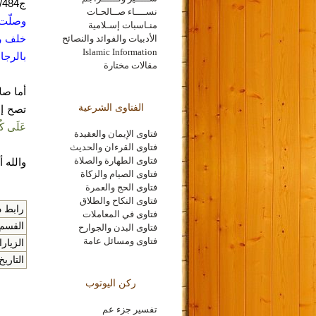
ج4/484 ما نصه "
نســــاء صــالحـات
وصلّت 
منـاسبات إسـلامية
خلف رس
الأدبيات والفوائد والنصائح
Islamic Information
بالرجا
مقالات مختارة
أما صل
الفتاوى الشرعية
تصح إ
عَلَى كُ
فتاوى الإيمان والعقيدة
فتاوى القرءان والحديث
فتاوى الطهارة والصلاة
والله أ
فتاوى الصيام والزكاة
فتاوى الحج والعمرة
فتاوى النكاح والطلاق
رابط ذ
فتاوى في المعاملات
القسم 
فتاوى البدن والجوارح
فتاوى ومسائل عامة
الزيارا
التاريخ
ركن اليوتوب
تفسير جزء عم