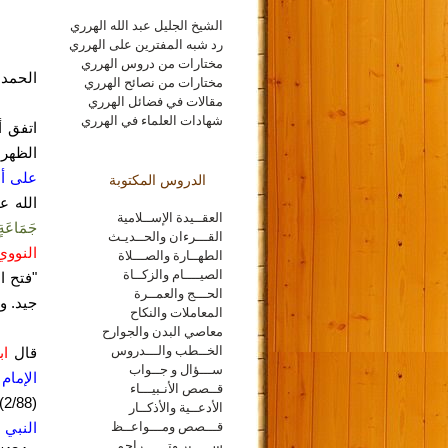
الشيخ الجليل عبد الله الهرري
رد شبه المفترين على الهرري
ا
مختارات من دروس الهرري
الحمد 
مختارات من نصائح الهرري
مقالات في فضائل الهرري
شهادات العلماء في الهرري
اتفق أ
الظهر 
على أن
الدروس المكتوبة
الله ع
العقــيدة الإســلامية
جَمَاعَةٍ
القـــرءان والحــديـث
النووي
الطهــارة والصـــلاة
الصيــــام والزكــاة
"فتح الباري" (327
الحـــج والعمــرة
جيد.
وان
المعاملات والنكاح
معاصي البدن والجوارح
الخــطب والـــدروس
قال
اب
ســـؤال و جــواب
الإمام
قــصص الأنـبيـــاء
(2/88) "
الأدعــية والأذكــار
قـــصص ومـــواعــظ
النبي 
ســـــير وتــــــراجم