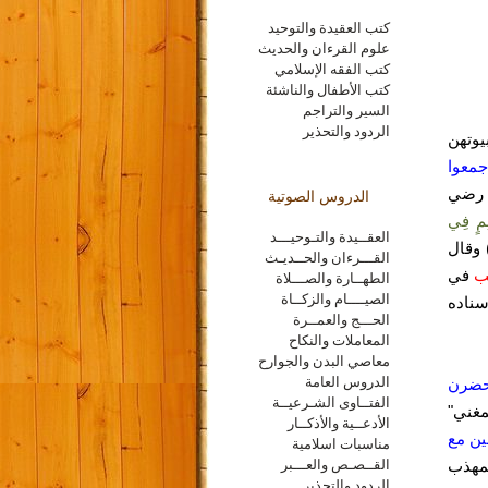
كتب العقيدة والتوحيد
علوم القرءان والحديث
كتب الفقه الإسلامي
كتب الأطفال والناشئة
السير والتراجم
الردود والتحذير
يوتهن
جمعوا
 رضي
الدروس الصوتية
ِمٍ فِي
العقــيدة والتـوحيـــد
القـــرءان والحــديـث
ب
في
الطهــارة والصـــلاة
الصيــــام والزكــاة
الفقيه" (1/190) إسناده
الحـــج والعمــرة
المعاملات والنكاح
معاصي البدن والجوارح
الدروس العامة
 حضرن
الفتــاوى الشـرعيــة
مغني"
الأدعــية والأذكــار
ين مع
مناسبات اسلامية
مهذب
القــصـص والعـــبر
الردود والتحذير