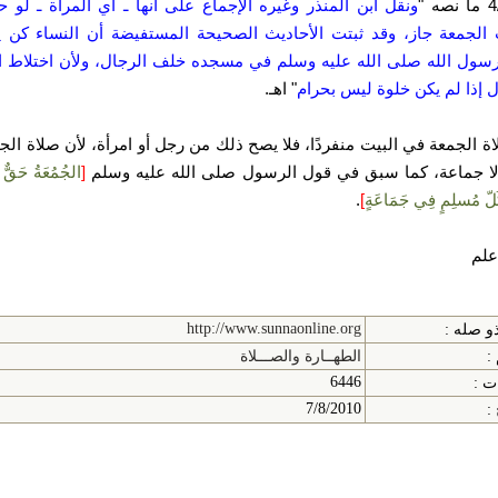
ونقل ابن المنذر وغيره الإجماع على أنها ـ أي المرأة ـ لو
الجمعة جاز، وقد ثبتت الأحاديث الصحيحة المستفيضة أن النساء كن 
ول الله صلى الله عليه وسلم في مسجده خلف الرجال، ولأن اختلاط ا
ل إذا لم يكن خلوة ليس بحرام
" اهـ.
ا
اة الجمعة في البيت منفردًا، فلا يصح ذلك من رجل أو امرأة، لأن صلاة الجم
لا جماعة، كما سبق في قول الرسول صلى الله عليه وسلم
[
الجُمُعَةُ حَقٌّ
لّ مُسلِمٍ فِي جَمَاعَةٍ
]
.
ا
علم
http://www.sunnaonline.org
و صله :
:
الطهــارة والصـــلاة
6446
ت :
7/8/2010
 :