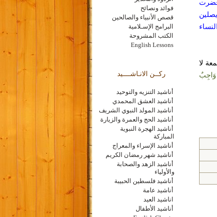
 حضرت
فوائد ونصائح
يصلين
قصص الأنبياء والصالحين
لنساء
البرامج الإسـلامية
الكتب المشروحة
English Lessons
عة لا
ركــن الانـاشــــيد
 وَاجِبٌ
أناشيد التنزيه والتوحيد
أناشيد العشق المحمدي
أناشيد المولد النبوي الشريف
أناشيد الحج والعمرة والزيارة
أناشيد الهجرة النبوية
المباركة
أناشيد الإسراء والمعراج
أناشيد شهر رمضان الكريم
أناشيد الزهد والصحابة
والأولياء
أناشيد فلسطين الحبيبة
أناشيد عامة
اناشيد العيد
أناشيد الأطفال