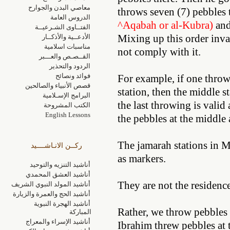
معاصي البدن والجوارح
throws seven (7) pebbles 
الدروس العامة
^Aqabah or al-Kubra)
and
الفتــاوى الشـرعيــة
Mixing up this order inva
الأدعــية والأذكــار
مناسبات اسلامية
not comply with it.
القــصـص والعـــبر
الردود والتحذير
فوائد ونصائح
For example, if one throw
قصص الأنبياء والصالحين
station, then the middle s
البرامج الإسـلامية
the last throwing is valid
الكتب المشروحة
English Lessons
the pebbles at the middle 
The jamarah stations in Mi
ركــن الانـاشــــيد
as markers.
أناشيد التنزيه والتوحيد
أناشيد العشق المحمدي
They are not the residence
أناشيد المولد النبوي الشريف
أناشيد الحج والعمرة والزيارة
أناشيد الهجرة النبوية
Rather, we throw pebbles 
المباركة
أناشيد الإسراء والمعراج
Ibrahim threw pebbles at 