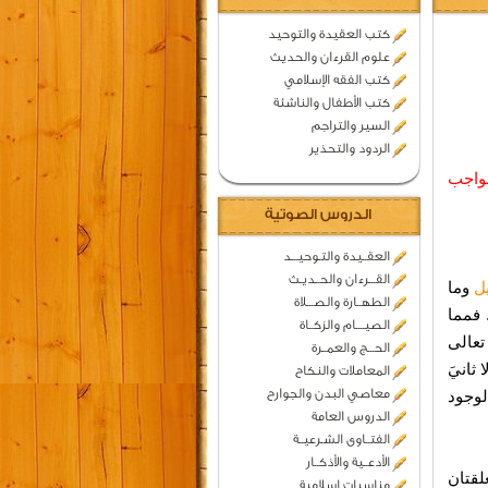
كتب العقيدة والتوحيد
علوم القرءان والحديث
كتب الفقه الإسلامي
كتب الأطفال والناشئة
السير والتراجم
الردود والتحذير
واجب
الدروس الصوتية
العقــيدة والتـوحيـــد
القـــرءان والحــديـث
ل
وما
الطهــارة والصـــلاة
فمما
الصيــــام والزكــاة
تعالى
الحـــج والعمــرة
ثانيَ
المعاملات والنكاح
معاصي البدن والجوارح
لوجود
الدروس العامة
الفتــاوى الشـرعيــة
الأدعــية والأذكــار
لقتان
مناسبات اسلامية