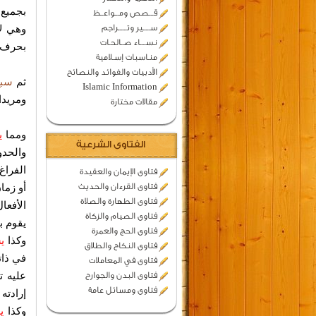
بجميع 
قـــصص ومـــواعــظ
ســـــير وتــــــراجم
وهي لا
نســــاء صــالحـات
بحرف و
منـاسبات إسـلامية
الأدبيات والفوائد والنصائح
ثم
سبع
Islamic Information
ومريدا
مقالات مختارة
ومما
ي
الفتاوى الشرعية
والحدو
الفراغ
فتاوى الإيمان والعقيدة
فتاوى القرءان والحديث
أو زما
فتاوى الطهارة والصلاة
الأفعا
فتاوى الصيام والزكاة
يقوم ب
فتاوى الحج والعمرة
وكذا
ي
فتاوى النكاح والطلاق
في ذات
فتاوى في المعاملات
عليه ت
فتاوى البدن والجوارح
فتاوى ومسائل عامة
إرادته 
وكذا
ي