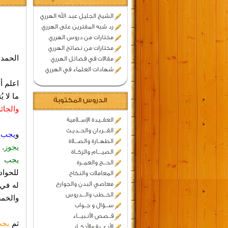
الشيخ الجليل عبد الله الهرري
رد شبه المفترين على الهرري
مختارات من دروس الهرري
مختارات من نصائح الهرري
الحمد 
مقالات في فضائل الهرري
شهادات العلماء في الهرري
اعلم أ
ما لا 
الدروس المكتوبة
والجائ
العقــيدة الإســلامية
القـــرءان والحــديـث
و
يجب
ع
الطهــارة والصـــلاة
يجوز
. 
الصيــــام والزكــاة
يجب
لم
الحـــج والعمــرة
للحواد
المعاملات والنكاح
معاصي البدن والجوارح
له في 
الخــطب والـــدروس
والخمس
ســـؤال و جــواب
قــصص الأنـبيـــاء
ثم
يجب
الأدعــية والأذكــار