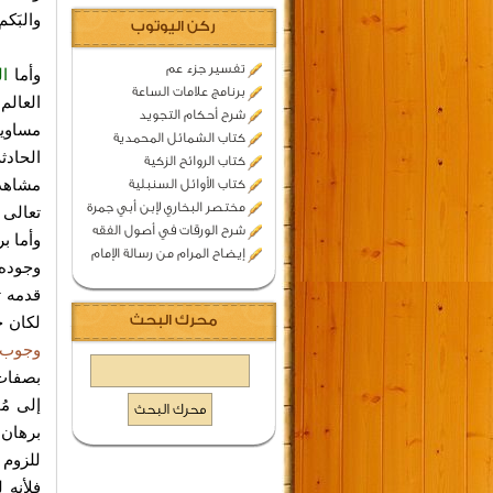
والبَك
ركن اليوتوب
تفسير جزء عم
وأما
ال
برنامج علامات الساعة
العالم
شرح أحكام التجويد
مساويا
كتاب الشمائل المحمدية
الحادث
كتاب الروائح الزكية
مشاهدة
كتاب الأوائل السنبلية
مختصر البخاري لإبن أبي جمرة
تعالى 
شرح الورقات في أصول الفقه
وأما ب
إيضاح المرام من رسالة الإمام
وجوده 
قدمه ت
محرك البحث
لكان ح
وجوب ق
بصفات 
إلى مُ
برهان
و
للزوم 
فلأنه 