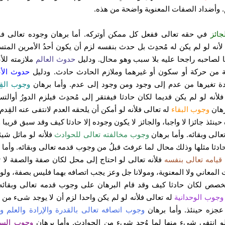
م. وأضداد الصفات المعنوية واضحة من هذه.
جائز
في حقه تعالى ففعل كل ممكن أوتركه. أما برهان وجوده تعالى ف
 لأنه لو لم يكن له مُحدِث بل حدث بنفسه لزم أن يكون أحدُ الأمرين المتس
 لصاحبه راجحا عليه بلا سبب وهو محال. ودليل
حدوث العالم
ملازمته لل
ة من حركة أو سكون أو غيرهما وملازم الحادث حادث. ودليل
حدوث الأ
 تغيرها من عدم إلى وجود ومن وجود إلى عدم. وأما برهان
وجوب الق
فلأنه لو لم يكن قديما لكان حادثا فيفتقر إلى مُحدِث فيلزم الدورُ أوالت
رهان
وجوب البقاء
له تعالى فلأنه لو أمكن أن يلحقه العدم لانتفى عنه القِدم
حينئذ جائزا لا واجبا، والجائز لا يكون وجوده إلا حادثا كيف وقد سبق قريبا
عالى وبقائه. وأما برهان
وجوب مخالفته تعالى للحوادث
فلأنه لو ماثل شيئا
ادثا مثلها وذلك محال لما عرفتَ قبلُ من وجوب قدمه تعالى وبقائه. وأما 
يامه تعالى بنفسه
فلأنه تعالى لو احتاج إلى محل لكان صفة والصفة لا
المعاني ولا المعنوية، ومولانا جل وعز يجب اتصافه بهما فليس بصفة، ولو 
خصص لكان حادثا كيف وقد قام البرهان على وجوب قدمه تعالى وبقائه.
جوب الوحدانية
له تعالى فلأنه لو لم يكن واحدا لزم أن لا يوجد شىء من ا
عجزه حينئذ. وأما برهان
وجوب اتصافه تعالى بالقدرة والإرادة والعلم وا
لو انتفى شىء منها لما وُجد شىء من الحوادث. وأما برهان
وجوب السم