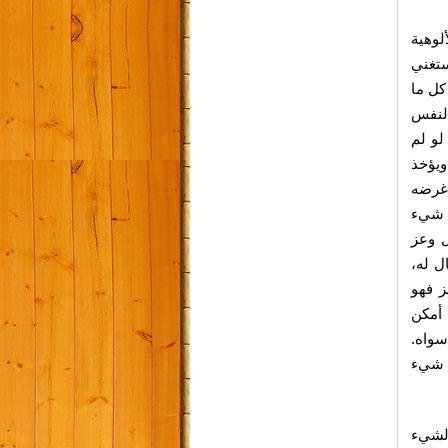
لوهية
مستغني
كل ما
النفس
لو لم
ويؤخذ
 غرضه
ل شيء
ل وعز
ل له،
ز فهو
 أمكن
سواه.
ه شيء
الشيء