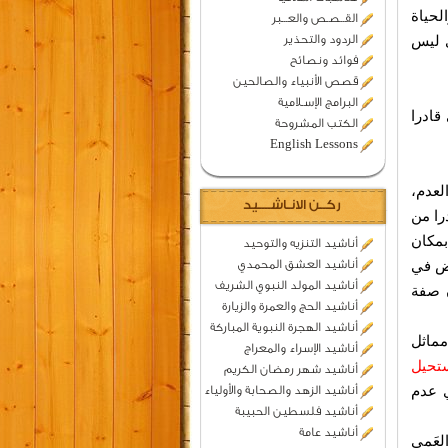
لحياة
القــصـص والعـــبر
ي ليس
الردود والتحذير
فوائد ونصائح
قصص الأنبياء والصالحين
البرامج الإسـلامية
قادرا
الكتب المشروحة
English Lessons
لعدم،
ركــن الانـاشــــيد
را من
بمكان
أناشيد التنزيه والتوحيد
اض في
أناشيد العشق المحمدي
أناشيد المولد النبوي الشريف
ن صفة
أناشيد الحج والعمرة والزيارة
أناشيد الهجرة النبوية المباركة
مماثل
أناشيد الإسراء والمعراج
تحيل
أناشيد شهر رمضان الكريم
ي عدم
أناشيد الزهد والصحابة والأولياء
أناشيد فلسطين الحبيبة
أناشيد عامة
لعَمى