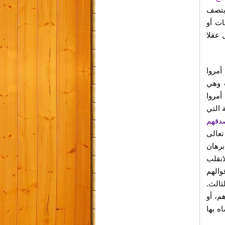
 يتصف
ات أو
 عقلا
أمروا
 وهي
أمروا
 التي
دقهم
تعالى
برهان
انقلب
والهم
ثالث.
م، أو
ه بها