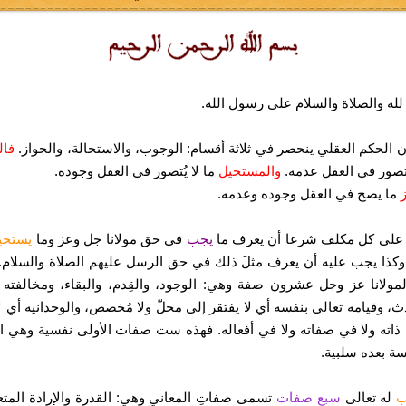
لله والصلاة والسلام على رسول الله.
ن الحكم العقلي ينحصر في ثلاثة أقسام: الوجوب، والاستحالة، والجواز.
فال
يُتصور في العقل عدمه.
والمستحيل
ما لا يُتصور في العقل وجوده.
ز
ما يصح في العقل وجوده وعدمه.
لى كل مكلف شرعا أن يعرف ما
يجب
في حق مولانا جل وعز وما
يستحي
وكذا يجب عليه أن يعرف مثلَ ذلك في حق الرسل عليهم الصلاة والسلام.
ولانا عز وجل عشرون صفة وهي: الوجود، والقِدم، والبقاء، ومخالفته 
ث، وقيامه تعالى بنفسه أي لا يفتقر إلى محلّ ولا مُخصص، والوحدانيه أي لا 
ذاته ولا في صفاته ولا في أفعاله. فهذه ست صفات الأولى نفسية وهي ا
ة بعده سلبية.
له تعالى
سبع صفات
تسمى صفاتِ المعاني وهي: القدرة والإرادة المتع