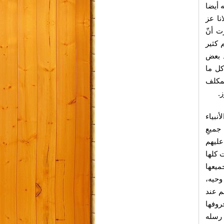
 أيضا
نا عز
ت أنّ
 كثير
د بعض
ل ما
لمكلف
.
نبياء
جميعِ
عليهم
ت كلها
ميعها
وحيه،
م عند
روفها
 رسله