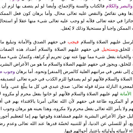
والبصر والكلام
فالكتاب والسنة والإجماع، وأيضا لو لم يتصف بها لزم أن
ها وهي نقائصُ والنقص عليه تعالى محال. وأما برهان كون فعل الممكن
جائزا في حقه تعالى فلأنه لو وجب عليه تعالى شىء منها عقلا أو استحال
 الممكن واجبا أو مستحيلا وذلك لا يُعقل.
لرسل عليهم الصلاة والسلام
فيجب
في حقهم الصدق والأمانة وتبليغ ما 
ه للخلق.
ويستحيل
في حقهم عليهم الصلاة والسلام أضداد هذه الصفات
والخيانة بفعل شىء مما نهوا عنه نهيَ تحريم أو كراهة، وكتمانُ شيء مما 
ه للخلق، ويجوز في حقهم عليهم الصلاة والسلام ما هو من الأعراض البشرية
ي إلى نقص في مراتبهم العلية كالمرض [المنفر] ونحوه. أما برهان
وجوب ص
الصلاة والسلام فلأنهم لو لم يصدقوا للزم الكذب في خبره تعالى لتصديقه 
لمعجزة النازلة منزلة قوله تعالى: صدق عبدي في كل ما يبلّغ عني. وأما 
لأمانة
لهم عليهم الصلاة والسلام فلأنهم لو خانوا بفعل محرم أو مكروه ل
 أو المكروه طاعة في حقهم لأن الله تعالى أمرنا بالاقتداء بهم في أق
هم ولا يأمر الله تعالى بفعل محرم ولا مكروه، وهذا بعينه هو برهان وجوب ال
ليل جواز الأعراض البشرية عليهم فمشاهدة وقوعها بهم إما لتعظيم أجوره
ع، أو للتسلي عن الدنيا، أو للتنبيه لخسّة قدرها عند الله تعالى وعدمِ رضا
اء لأنبيائه وأوليائه باعتبار أحوالهم فيها.