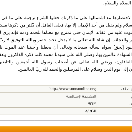
الصلاة والسلام،
 لاختصارها مع اشتمالها على ما ذكرناه جعلها الشرع ترجمة على ما في 
سلام ولم يقبل من أحد الإيمان إلا بها، فعلى العاقل أن يُكثر من ذكرها مس
توت عليه من عقائد الايمان حتى تمتزج مع معناها بلحمه ودمه فإنه يرى ل
ر والعجائب إن شاء الله تعالى ما لا يدخل تحت حصر وبالله التوفيق لا ربّ
بود [بحق] سواه نسأله سبحانه وتعالى أن يجعلنا وأحبتنا عند الموت ن
الشهادة عالمين بها، وصلى الله على سيدنا محمد كلما ذكره الذاكرون وغ
الغافلون، ورضي الله تعالى عن أصحاب رسول الله أجمعين والتابعين
 إلى يوم الدين وسلام على المرسلين والحمد لله ربّ العالمين.
 صله :
http://www.sunnaonline.org
:
العقــيدة الإســلامية
 :
9243
:
8/1/2011