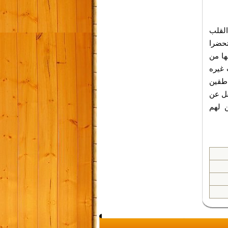
القلب
تحضرا
ها من
 غيره
اطقين
فل عن
 لهم