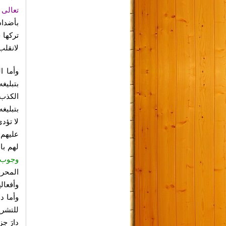
تعالى 
بأضداد
تركها 
لانقلب
وأما ا
بتبليغ
الكذب 
بتبليغ
لا تؤد
عليهم 
لهم با
وجوب ا
المحرم
وأفعال
وأما د
للتشري
دارَ جز