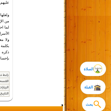
عليهم 
ولعلها
من الإ
لما اح
الأسرا
ولا مع
بكلمة 
ذكره 
بإحسان
الصلاة
رابط ذو
القسم 
القبلة
الزيارات
التاريخ 
بحث