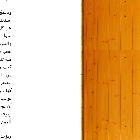
ويجمعُ
استغناء
عن كل 
سواه ف
والتنز
تجب هذ
منه تن
كيف وه
من الم
مفتقرا
كيف وه
يوجب ل
أن يوج
ويوجب 
للزوم 
ويؤخذ 