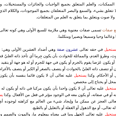
الممكنات، والعلم المتعلق بجميع الواجبات والجائزات والمستحيلات، وا
 تتعلق بشيء، والسمع والبصر المتعلقان بجميع الموجودات، والكلام الذ
لا صوت ويتعلق بما يتعلق به العلم من المتعلقات.
 صفات
تسمى صفات معنوية وهي ملازمة للسبع الأولى وهي كونه تعالى 
 وعالما وحيا وسميعا وبصيرا ومتكلما.
ستحيل
في حقه تعالى
عشرون صفة
وهي أضداد العشرين الأولى وهي: ا
ث، وطرؤ العدم، والمماثلة للحوادث بأن يكون جِرما أي تأخذ ذاته العليّ قد
 أو يكون عَرَضا يقوم بالجرم أو يكون في جهة للجرم أو له هو جهة أو يتقيد 
ن أو تتصف ذاته العليّ بالحوادث أو يتصف بالصغر أو الكبر أو يتصف بالأغر
ل أو الأحكام.
وكذا
يستحيل
عليه تعالى أن لا يكون قائما بنفسه بأن يكو
محل أو يحتاج إلى مخصص.
ستحيل
عليه تعالى أن لا يكون واحدا بأن يكون مركبا في ذاته أو يكون له 
ه أو في صفاته، أو يكون معه في الوجود مؤثر في فعل من الأفعال.
وكذا
يس
عالى العجز عن ممكن ما وإيجاد شيء من العالم مع كراهته لوجوده أ
له تعالى، أو مع الذهول أو الغفلة أو بالتعليل أو بالطبع.
ستحيل
عليه تعالى الجهل وما في معناه بمعلوم ما، والموت والصمم وا