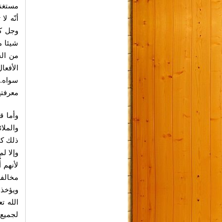
مستغني
أنّه ل
وجل كي
شيئا م
من الج
الأفع
سواه. 
معرفته
وأما ق
والملا
ذلك كل
وإلا لم
لأنهم 
مخالفة
ويؤخذ 
الله ت
لجميع 