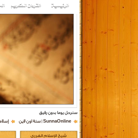
سنرحل يوما بدون رفيق
SunnaOnline | سنة اون لاين
إسلام
شيخ الإسلام الهرري