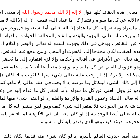
 معاني هذه العقائد كلها قول
لا إله إلا الله محمد رسول الله
إذ معنى الأ
 الاله عن كل ما سواه وافتقارُ كل ما عداه إليه، فمعنى لا إله إلا الله لا 
ماسواه ومفتقر إليه كل ما عداه إلا الله تعالى. أما استغناؤه جل وعز عن 
هو يوجب له تعالى: الوجود والقِدم والبقاء والمخالفة للحوادث والقيام ب
ه عن النقائص، ويدخل في ذلك وجوب السمع له تعالى والبصر والكلام إذ 
ه الصفات لكان محتاجا إلى المُحدِث أو المحل أو من يدفع عنه النقائص، 
زهه تعالى عن الأغراض في أفعاله وأحكامه وإلا لزم افتقاره إلى ما يُحصّل
و عز وجل الغني عن كل ما سواه، ويؤخذ منه أيضا أنه لا يجب عليه فع
مكنات ولا تركه إذ لو وجب عليه تعالى شيء منها كالثواب مثلا لكان ج
 إلى ذلك الشيء ليتكمّل بها غرضه إذ لا يجب في حقه تعالى إلا ماهو كما
و عز وجل الغني عن كل ما سواه. وأما افتقار كل ما عداه إليه جل وع
ه تعالى الحياة وعموم القدرة والإرادة والعلم إذ لو انتفى شيء منها لما
د شىء من الحوادث فلا يفتقر إليه شيء كيف وهو الذي يفتقر إليه كل ما 
له تعالى أيضا الوحدانية إذ لو كان معه ثان في الألوهية لما افتقر إلي
عجزهما حينئذ كيف وهو الذي يفتقر إليه كل ما سواه.
منه أيضا حدوث العالم بأسره إذ لو كان شيء منه قديما لكان ذلك 