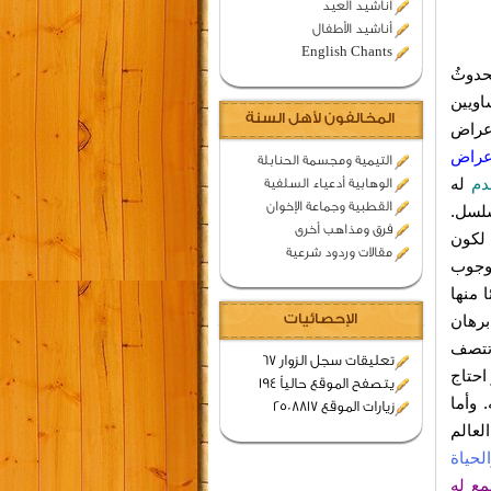
اناشيد العيد
أناشيد الأطفال
English Chants
حدوثُ
اويين
المخالفون لأهل السنة
أعراض
عراض
التيمية ومجسمة الحنابلة
ِدم
له
الوهابية أدعياء السلفية
القطبية وجماعة الإخوان
سلسل.
فرق ومذاهب أخرى
 لكون
مقالات وردود شرعية
 وجوب
 منها
الإحصائيات
برهان
 تتصف
تعليقات سجل الزوار 67
احتاج
يتصفح الموقع حالياً 194
 وأما
زيارات الموقع 2508817
لعالم
لحياة
ع له