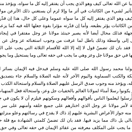
ا عن الله تعالى كيف وهو الذي يجب أن يفتقر إليه كل ما سواه، ويؤخذ منه
ا تأثير لشيء من الكائنات في أثر ما وإلا لزم أن يستغني ذلك الأثرعن مولا
ف وهو الذي يفتقر إليه كل ما سواه عموما وعلى كل حال، هذا إن قدّر
ن الكائنات يؤثر بطبعه. وأما إن قدّرته مؤثرا بقوة جعلها الله فيه كما يزعم
هلة فذلك محال أيضا لأنه يصير حينئذ مولانا عز وجل مفتقرا في إيجا
ال إلى واسطة وذلك باطل لما عرفت من وجوب استغنائه عز وجل عن ك
فقد بان لك تضمنُ قول لا إله إلا الله للأقسام الثلاثة التي يجب على ا
ا في حق مولانا جل وعز وهي ما يجب في حقه تعالى وما يستحيل وما يجوز
ولنا محمد رسول الله صلى الله عليه وسلم فيدخل فيه الإيمان بسائر الأ
ئكة والكتب السماوية واليوم الآخر لأنه عليه الصلاة والسلام جاء بتصديق 
ه، ويؤخذ منه وجوب صدق الرسل عليهم الصلاة والسلام واستحالة الكذب 
 يكونوا رسلا أمناءَ لمولانا العالم بالخفيات جل وعز، واستحالة فعل المنهيا
أُرسلوا ليعلموا الناس بأقوالهم وأفعالهم وسكوتهم فيلزم أن لا يكون في ج
 لأمر مولانا عز وجل الذي اختارهم على جميع خلقه وأمنهم على سر 
منه جواز الأعراض البشرية عليهم إذ ذاك لا يقدح في رسالتهم وعلو منزلته
عالى بل ذاك مما يزيد فيها. فقد بان لك تضمنُ كلمتي الشهادة مع قلة ح
ما يجب على المكلف معرفته من عقائدِ الإيمان في حقه تعالى وفي حق