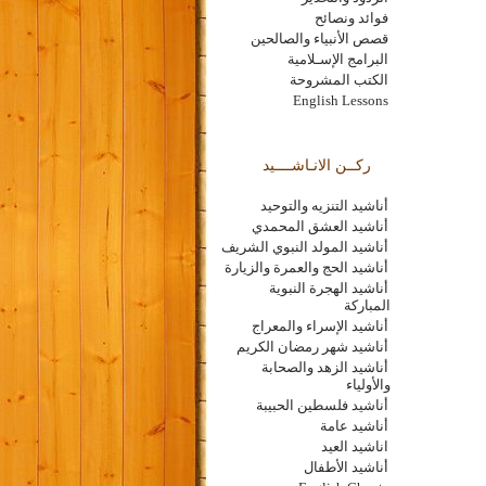
فوائد ونصائح
قصص الأنبياء والصالحين
البرامج الإسـلامية
الكتب المشروحة
English Lessons
ركــن الانـاشــــيد
أناشيد التنزيه والتوحيد
أناشيد العشق المحمدي
أناشيد المولد النبوي الشريف
أناشيد الحج والعمرة والزيارة
أناشيد الهجرة النبوية
المباركة
أناشيد الإسراء والمعراج
أناشيد شهر رمضان الكريم
أناشيد الزهد والصحابة
والأولياء
أناشيد فلسطين الحبيبة
أناشيد عامة
اناشيد العيد
أناشيد الأطفال