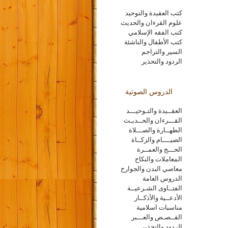
كتب العقيدة والتوحيد
علوم القرءان والحديث
كتب الفقه الإسلامي
كتب الأطفال والناشئة
السير والتراجم
الردود والتحذير
الدروس الصوتية
العقــيدة والتـوحيـــد
القـــرءان والحــديـث
الطهــارة والصـــلاة
الصيــــام والزكــاة
الحـــج والعمــرة
المعاملات والنكاح
معاصي البدن والجوارح
الدروس العامة
الفتــاوى الشـرعيــة
الأدعــية والأذكــار
مناسبات اسلامية
القــصـص والعـــبر
الردود والتحذير