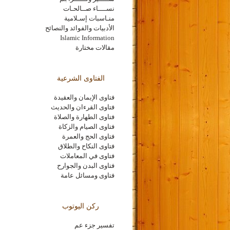
نســــاء صــالحـات
منـاسبات إسـلامية
الأدبيات والفوائد والنصائح
Islamic Information
مقالات مختارة
الفتاوى الشرعية
فتاوى الإيمان والعقيدة
فتاوى القرءان والحديث
فتاوى الطهارة والصلاة
فتاوى الصيام والزكاة
فتاوى الحج والعمرة
فتاوى النكاح والطلاق
فتاوى في المعاملات
فتاوى البدن والجوارح
فتاوى ومسائل عامة
ركن اليوتوب
تفسير جزء عم