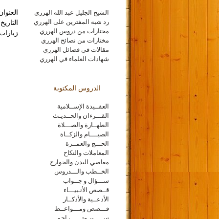
الشيخ الجليل عبد الله الهرري
العنوان
رد شبه المفترين على الهرري
التاريخ : 2/2017
مختارات من دروس الهرري
زيارات : 6
مختارات من نصائح الهرري
مقالات في فضائل الهرري
شهادات العلماء في الهرري
الدروس المكتوبة
العقــيدة الإســلامية
القـــرءان والحــديـث
الطهــارة والصـــلاة
الصيــــام والزكــاة
الحـــج والعمــرة
المعاملات والنكاح
معاصي البدن والجوارح
الخــطب والـــدروس
ســـؤال و جــواب
قــصص الأنـبيـــاء
الأدعــية والأذكــار
قـــصص ومـــواعــظ
ســـــير وتــــــراجم